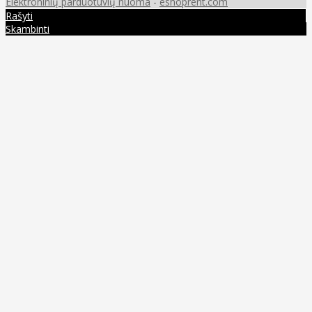
Elektroninių parduotuvių nuoma
-
eshoprent.com
Rašyti
Skambinti