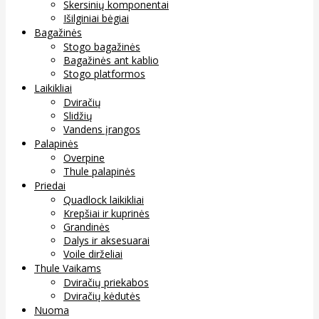
Skersinių komponentai
Išilginiai bėgiai
Bagažinės
Stogo bagažinės
Bagažinės ant kablio
Stogo platformos
Laikikliai
Dviračių
Slidžių
Vandens įrangos
Palapinės
Overpine
Thule palapinės
Priedai
Quadlock laikikliai
Krepšiai ir kuprinės
Grandinės
Dalys ir aksesuarai
Voile dirželiai
Thule Vaikams
Dviračių priekabos
Dviračių kėdutės
Nuoma