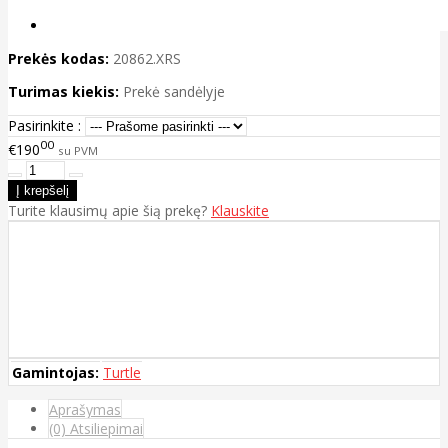
Prekės kodas:
20862.XRS
Turimas kiekis:
Prekė sandėlyje
Pasirinkite :
00
€190
su PVM
Turite klausimų apie šią prekę?
Klauskite
Gamintojas:
Turtle
Aprašymas
(0) Atsiliepimai