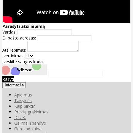
Parašyti atsiliepimą
Vardas:
El. pašto adresas:
Atsiliepimas:
Įvertinimas:
Įveskite saugos kodą:
Rašyti
Informacija
Apie mus
Taisyklės
Kaip pirkti?
Prekių grąžinimas
D.U.K.
Galima išbandyti
Geresnė kaina