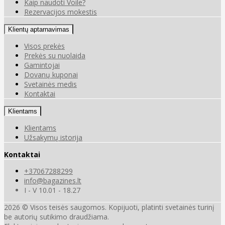
Kaip naudoti Voile?
Rezervacijos mokestis
Klientų aptarnavimas
Visos prekės
Prekės su nuolaida
Gamintojai
Dovanų kuponai
Svetainės medis
Kontaktai
Klientams
Klientams
Užsakymų istorija
Kontaktai
+37067288299
info@bagazines.lt
I - V 10.01 - 18.27
2026 © Visos teisės saugomos. Kopijuoti, platinti svetainės turinį
be autorių sutikimo draudžiama.