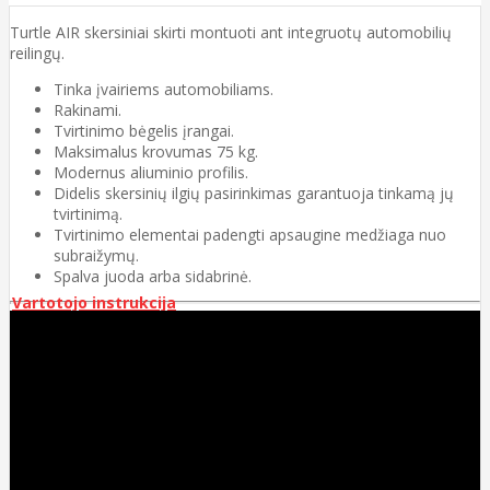
Turtle AIR skersiniai skirti montuoti ant integruotų automobilių
reilingų.
Tinka įvairiems automobiliams.
Rakinami.
Tvirtinimo bėgelis įrangai.
Maksimalus krovumas 75 kg.
Modernus aliuminio profilis.
Didelis skersinių ilgių pasirinkimas garantuoja tinkamą jų
tvirtinimą.
Tvirtinimo elementai padengti apsaugine medžiaga nuo
subraižymų.
Spalva juoda arba sidabrinė.
Vartotojo instrukcija