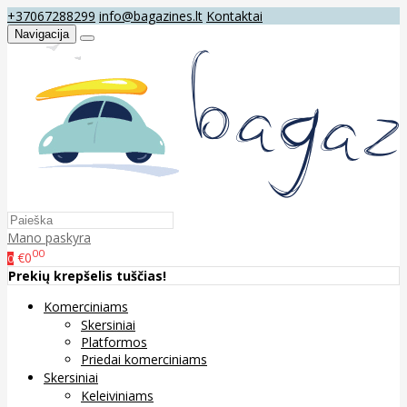
+37067288299
info@bagazines.lt
Kontaktai
Navigacija
Mano paskyra
00
€0
0
Prekių krepšelis tuščias!
Komerciniams
Skersiniai
Platformos
Priedai komerciniams
Skersiniai
Keleiviniams