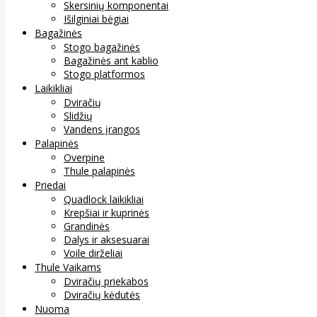
Skersinių komponentai
Išilginiai bėgiai
Bagažinės
Stogo bagažinės
Bagažinės ant kablio
Stogo platformos
Laikikliai
Dviračių
Slidžių
Vandens įrangos
Palapinės
Overpine
Thule palapinės
Priedai
Quadlock laikikliai
Krepšiai ir kuprinės
Grandinės
Dalys ir aksesuarai
Voile dirželiai
Thule Vaikams
Dviračių priekabos
Dviračių kėdutės
Nuoma