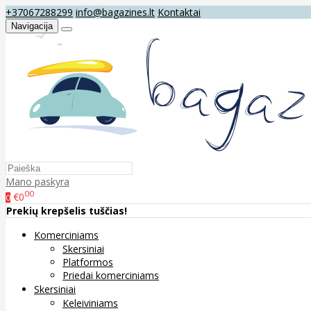
+37067288299
info@bagazines.lt
Kontaktai
Navigacija
Mano paskyra
00
€0
0
Prekių krepšelis tuščias!
Komerciniams
Skersiniai
Platformos
Priedai komerciniams
Skersiniai
Keleiviniams