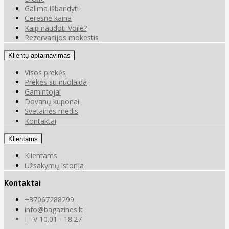
Galima išbandyti
Geresnė kaina
Kaip naudoti Voile?
Rezervacijos mokestis
Klientų aptarnavimas
Visos prekės
Prekės su nuolaida
Gamintojai
Dovanų kuponai
Svetainės medis
Kontaktai
Klientams
Klientams
Užsakymų istorija
Kontaktai
+37067288299
info@bagazines.lt
I - V 10.01 - 18.27