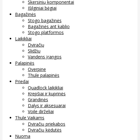
Skersinių komponentai
Išilginiai bėgiai
Bagažinės
Stogo bagažinės
Bagažinės ant kablio
Stogo platformos
Laikikliai
Dviračių
Slidžių
Vandens įrangos
Palapinės
Overpine
Thule palapinės
Priedai
Quadlock laikikliai
Krepšiai ir kuprinės
Grandinės
Dalys ir aksesuarai
Voile dirželiai
Thule Vaikams
Dviračių priekabos
Dviračių kėdutės
Nuoma