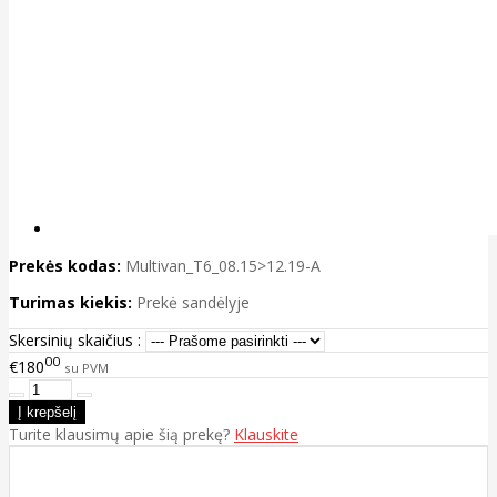
Prekės kodas:
Multivan_T6_08.15>12.19-A
Turimas kiekis:
Prekė sandėlyje
Skersinių skaičius :
00
€180
su PVM
Turite klausimų apie šią prekę?
Klauskite