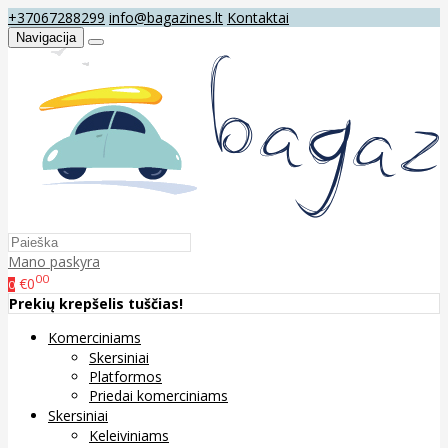
+37067288299
info@bagazines.lt
Kontaktai
Navigacija
Mano paskyra
00
€0
0
Prekių krepšelis tuščias!
Komerciniams
Skersiniai
Platformos
Priedai komerciniams
Skersiniai
Keleiviniams