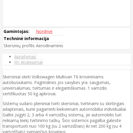
Gamintojas:
Nordrive
Techninė informacija
Skersinių profilis
Aerodinaminis
Aprašymas
(0) Atsiliepimai
Skersiniai skirti Volkswagen Multivan T6 krovininiams
autobusiukams. Pagrindinės jos savybės yra: saugumas,
universalumas, tvirtumas ir elegantiškumas. 1 vamzdis
sertifikuotas 50 kg apkrovai.
Sistemą sudaro plieniniai tvirti skersiniai, tvirtinami su skirtingais
adapteriais, kurie pagaminti kiekvienam automobiliui individualiai.
Galite įsigyti 2, 3 arba 4 vamzdžių sistemą, jei automobilis turi
reikiamą kiekį tvirtinimo taškų. Šios sistemos pagalba galėsite
transportuoti nuo 100 kg (su 2 vamzdžiais) iki net 200 kg (su 4
vamzdžiais) sveriančius krovinius.