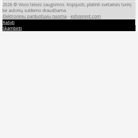
2026 © Visos teisės saugomos. Kopijuoti, platinti svetainės turinį
be autorių sutikimo draudžiama.
Elektroninių parduotuvių nuoma
-
eshoprent.com
Rašyti
Skambinti