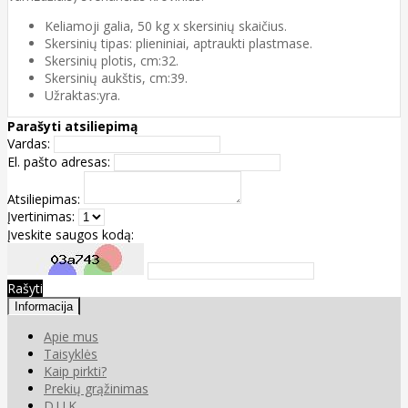
Keliamoji galia, 50 kg x skersinių skaičius.
Skersinių tipas: plieniniai, aptraukti plastmase.
Skersinių plotis, cm:32.
Skersinių aukštis, cm:39.
Užraktas:yra.
Parašyti atsiliepimą
Vardas:
El. pašto adresas:
Atsiliepimas:
Įvertinimas:
Įveskite saugos kodą:
Rašyti
Informacija
Apie mus
Taisyklės
Kaip pirkti?
Prekių grąžinimas
D.U.K.