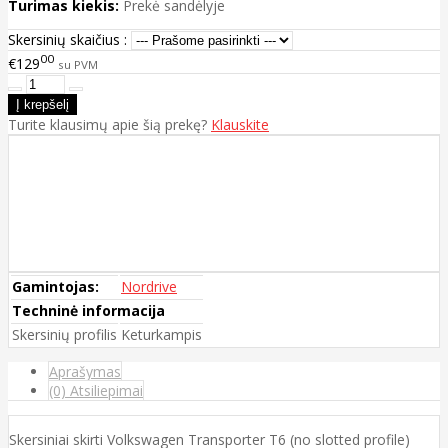
Turimas kiekis:
Prekė sandėlyje
Skersinių skaičius :
00
€129
su PVM
Turite klausimų apie šią prekę?
Klauskite
Gamintojas:
Nordrive
Techninė informacija
Skersinių profilis
Keturkampis
Aprašymas
(0) Atsiliepimai
Skersiniai skirti Volkswagen Transporter T6 (no slotted profile)