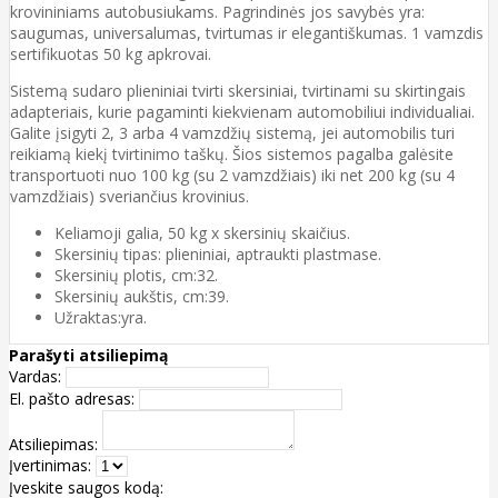
krovininiams autobusiukams. Pagrindinės jos savybės yra:
saugumas, universalumas, tvirtumas ir elegantiškumas. 1 vamzdis
sertifikuotas 50 kg apkrovai.
Sistemą sudaro plieniniai tvirti skersiniai, tvirtinami su skirtingais
adapteriais, kurie pagaminti kiekvienam automobiliui individualiai.
Galite įsigyti 2, 3 arba 4 vamzdžių sistemą, jei automobilis turi
reikiamą kiekį tvirtinimo taškų. Šios sistemos pagalba galėsite
transportuoti nuo 100 kg (su 2 vamzdžiais) iki net 200 kg (su 4
vamzdžiais) sveriančius krovinius.
Keliamoji galia, 50 kg x skersinių skaičius.
Skersinių tipas: plieniniai, aptraukti plastmase.
Skersinių plotis, cm:32.
Skersinių aukštis, cm:39.
Užraktas:yra.
Parašyti atsiliepimą
Vardas:
El. pašto adresas:
Atsiliepimas:
Įvertinimas:
Įveskite saugos kodą: