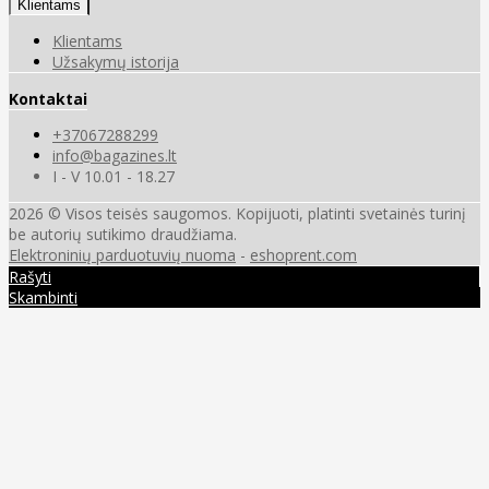
Klientams
Klientams
Užsakymų istorija
Kontaktai
+37067288299
info@bagazines.lt
I - V 10.01 - 18.27
2026 © Visos teisės saugomos. Kopijuoti, platinti svetainės turinį
be autorių sutikimo draudžiama.
Elektroninių parduotuvių nuoma
-
eshoprent.com
Rašyti
Skambinti