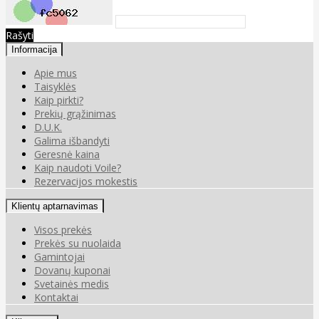
Rašyti
Informacija
Apie mus
Taisyklės
Kaip pirkti?
Prekių grąžinimas
D.U.K.
Galima išbandyti
Geresnė kaina
Kaip naudoti Voile?
Rezervacijos mokestis
Klientų aptarnavimas
Visos prekės
Prekės su nuolaida
Gamintojai
Dovanų kuponai
Svetainės medis
Kontaktai