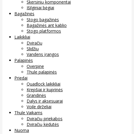
Skersinių komponentai
Išilginiai bėgiai
Bagažinės
Stogo bagažinės
Bagažinės ant kablio
Stogo platformos
Laikikliai
Dviračių
Slidžių
Vandens įrangos
Palapinės
Overpine
Thule palapinės
Priedai
Quadlock laikikliai
Krepšiai ir kuprinės
Grandinės
Dalys ir aksesuarai
Voile dirželiai
Thule Vaikams
Dviračių priekabos
Dviračių kėdutės
Nuoma