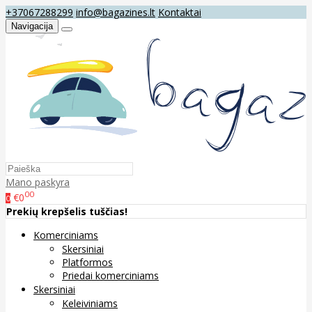
+37067288299
info@bagazines.lt
Kontaktai
Navigacija
Mano paskyra
00
€0
0
Prekių krepšelis tuščias!
Komerciniams
Skersiniai
Platformos
Priedai komerciniams
Skersiniai
Keleiviniams