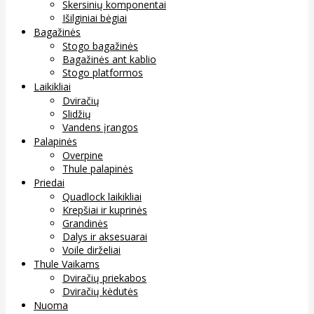
Skersinių komponentai
Išilginiai bėgiai
Bagažinės
Stogo bagažinės
Bagažinės ant kablio
Stogo platformos
Laikikliai
Dviračių
Slidžių
Vandens įrangos
Palapinės
Overpine
Thule palapinės
Priedai
Quadlock laikikliai
Krepšiai ir kuprinės
Grandinės
Dalys ir aksesuarai
Voile dirželiai
Thule Vaikams
Dviračių priekabos
Dviračių kėdutės
Nuoma