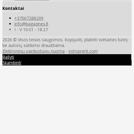
Kontaktai
+37067288299
info@bagazines.lt
I - V 10.01 - 18.27
2026 © Visos teisės saugomos. Kopijuoti, platinti svetainės turinį
be autorių sutikimo draudžiama.
Elektroninių parduotuvių nuoma
-
eshoprent.com
Rašyti
Skambinti