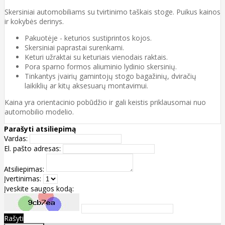
Skersiniai automobiliams su tvirtinimo taškais stoge. Puikus kainos
ir kokybės derinys.
Pakuotėje -
keturios
sustiprintos
kojos.
Skersiniai paprastai surenkami.
Keturi užraktai su keturiais vienodais raktais.
Pora sparno formos aliuminio lydinio skersinių.
Tinkantys įvairių gamintojų stogo bagažinių, dviračių
laikiklių ar kitų aksesuarų montavimui.
Kaina yra orientacinio pobūdžio ir gali keistis priklausomai nuo
automobilio modelio.
Parašyti atsiliepimą
Vardas:
El. pašto adresas:
Atsiliepimas:
Įvertinimas:
Įveskite saugos kodą:
Rašyti