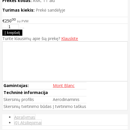
Prekės kodas:
AMC TT alu
Turimas kiekis:
Prekė sandėlyje
00
€250
su PVM
Turite klausimų apie šią prekę?
Klauskite
Gamintojas:
Mont Blanc
Techninė informacija
Skersinių profilis
Aerodinaminis
Skersinių tvirtinimo būdas
Į tvirtinimo taškus
Aprašymas
(0) Atsiliepimai