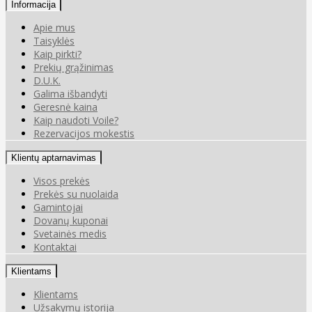
Informacija
Apie mus
Taisyklės
Kaip pirkti?
Prekių grąžinimas
D.U.K.
Galima išbandyti
Geresnė kaina
Kaip naudoti Voile?
Rezervacijos mokestis
Klientų aptarnavimas
Visos prekės
Prekės su nuolaida
Gamintojai
Dovanų kuponai
Svetainės medis
Kontaktai
Klientams
Klientams
Užsakymų istorija