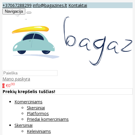
+37067288299
info@bagazines.lt
Kontaktai
Navigacija
Mano paskyra
00
€0
0
Prekių krepšelis tuščias!
Komerciniams
Skersiniai
Platformos
Priedai komerciniams
Skersiniai
Keleiviniams