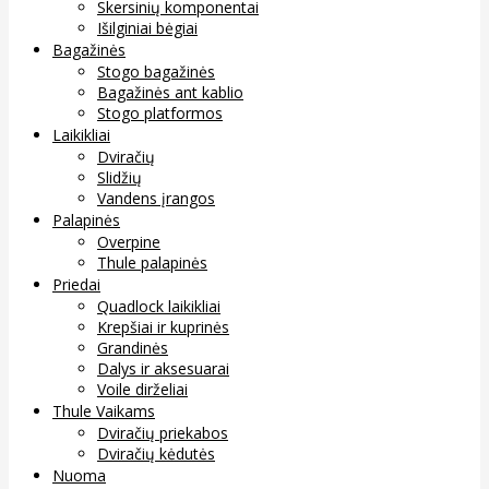
Skersinių komponentai
Išilginiai bėgiai
Bagažinės
Stogo bagažinės
Bagažinės ant kablio
Stogo platformos
Laikikliai
Dviračių
Slidžių
Vandens įrangos
Palapinės
Overpine
Thule palapinės
Priedai
Quadlock laikikliai
Krepšiai ir kuprinės
Grandinės
Dalys ir aksesuarai
Voile dirželiai
Thule Vaikams
Dviračių priekabos
Dviračių kėdutės
Nuoma