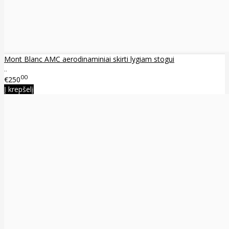
Mont Blanc AMC aerodinaminiai skirti lygiam stogui
..
00
€250
Į krepšelį