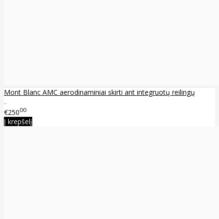
Mont Blanc AMC aerodinaminiai skirti ant integruotų reilingų
..
00
€250
Į krepšelį