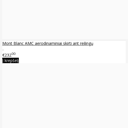
Mont Blanc AMC aerodinaminiai skirti ant reilingų
..
00
€232
Į krepšelį