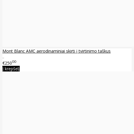
Mont Blanc AMC aerodinaminiai skirti į tvirtinimo taškus
..
00
€250
Į krepšelį