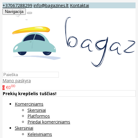
+37067288299
info@bagazines.lt
Kontaktai
Navigacija
Mano paskyra
00
€0
0
Prekių krepšelis tuščias!
Komerciniams
Skersiniai
Platformos
Priedai komerciniams
Skersiniai
Keleiviniams