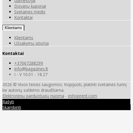
Gamintojai
Dovanų kuponai
Svetainės medis
Kontaktai
Klientams
Klientams
Užsakymų istorija
Kontaktai
+37067288299
info@bagazines.lt
I - V 10.01 - 18.27
2026 © Visos teisės saugomos. Kopijuoti, platinti svetainės turinį
be autorių sutikimo draudžiama.
Elektroninių parduotuvių nuoma
-
eshoprent.com
Rašyti
Skambinti