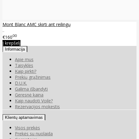
Mont Blanc AMC skirti ant reilingų
..
00
€160
Į krepšelį
Informacija
Apie mus
Taisyklės
Kaip pirkti?
Prekių grąžinimas
D.U.K.
Galima išbandyti
Geresnė kaina
Kaip naudoti Voile?
Rezervacijos mokestis
Klientų aptarnavimas
Visos prekės
Prekės su nuolaida