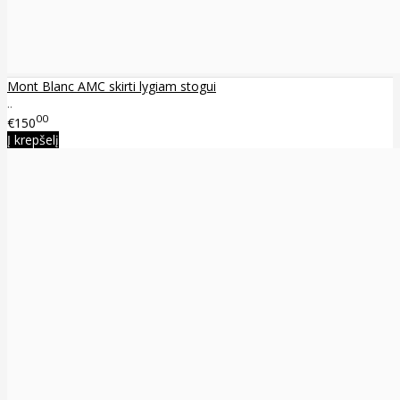
Mont Blanc AMC skirti lygiam stogui
..
00
€150
Į krepšelį