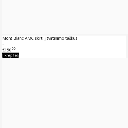
Mont Blanc AMC skirti į tvirtinimo taškus
..
00
€150
Į krepšelį