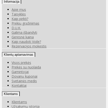
Informacija
Apie mus
Taisyklės
Kaip pirkti?
Prekių grąžinimas
D.U.K.
Galima išbandyti
Geresnė kaina
Kaip naudoti Voile?
Rezervacijos mokestis
Klientų aptarnavimas
Visos prekės
Prekės su nuolaida
Gamintojai
Dovanų kuponai
Svetainės medis
Kontaktai
Klientams
Klientams
Užsakymų istorija