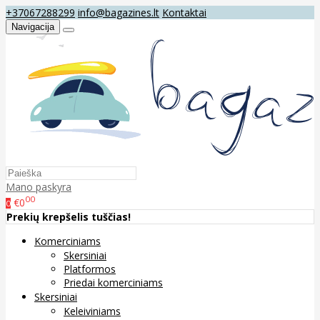
+37067288299
info@bagazines.lt
Kontaktai
Navigacija
Mano paskyra
00
€0
0
Prekių krepšelis tuščias!
Komerciniams
Skersiniai
Platformos
Priedai komerciniams
Skersiniai
Keleiviniams