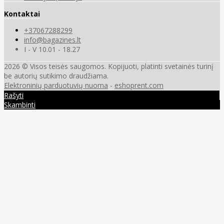
Kontaktai
+37067288299
info@bagazines.lt
I - V 10.01 - 18.27
2026 © Visos teisės saugomos. Kopijuoti, platinti svetainės turinį
be autorių sutikimo draudžiama.
Elektroninių parduotuvių nuoma
-
eshoprent.com
Rašyti
Skambinti