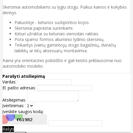
Skersiniai automobiliams su lygiu stogu. Puikus kainos ir kokybės
derinys.
Pakuotėje -
keturios
sustiprintos
kojos.
Skersiniai paprastai surenkami.
Keturi užraktai su keturiais vienodais raktais.
Pora sparno formos aliuminio lydinio skersinių.
Tinkantys įvairių gamintojų stogo bagažinių, dviračių
laikiklių ar kitų aksesuarų montavimui.
Kaina yra orientacinio pobūdžio ir gali keistis priklausomai nuo
automobilio modelio.
Parašyti atsiliepimą
Vardas:
El. pašto adresas:
Atsiliepimas:
Įvertinimas:
Įveskite saugos kodą:
Rašyti