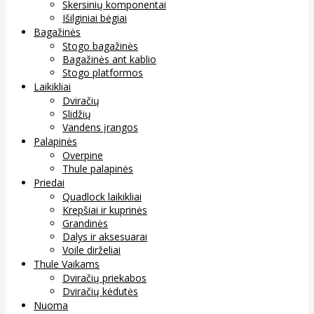
Skersinių komponentai
Išilginiai bėgiai
Bagažinės
Stogo bagažinės
Bagažinės ant kablio
Stogo platformos
Laikikliai
Dviračių
Slidžių
Vandens įrangos
Palapinės
Overpine
Thule palapinės
Priedai
Quadlock laikikliai
Krepšiai ir kuprinės
Grandinės
Dalys ir aksesuarai
Voile dirželiai
Thule Vaikams
Dviračių priekabos
Dviračių kėdutės
Nuoma