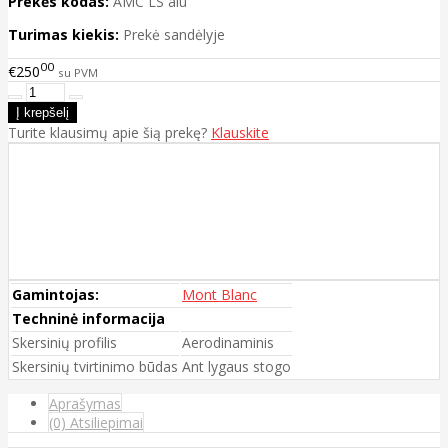
Prekės kodas:
AMC LS alu
Turimas kiekis:
Prekė sandėlyje
00
€250
su PVM
Turite klausimų apie šią prekę?
Klauskite
Gamintojas:
Mont Blanc
Techninė informacija
Skersinių profilis
Aerodinaminis
Skersinių tvirtinimo būdas
Ant lygaus stogo
Aprašymas
(0) Atsiliepimai