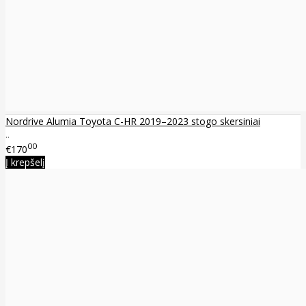
Nordrive Alumia Toyota C-HR 2019–2023 stogo skersiniai
..
00
€170
Į krepšelį