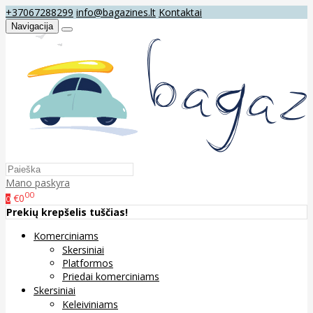
+37067288299
info@bagazines.lt
Kontaktai
Navigacija
Mano paskyra
00
€0
0
Prekių krepšelis tuščias!
Komerciniams
Skersiniai
Platformos
Priedai komerciniams
Skersiniai
Keleiviniams