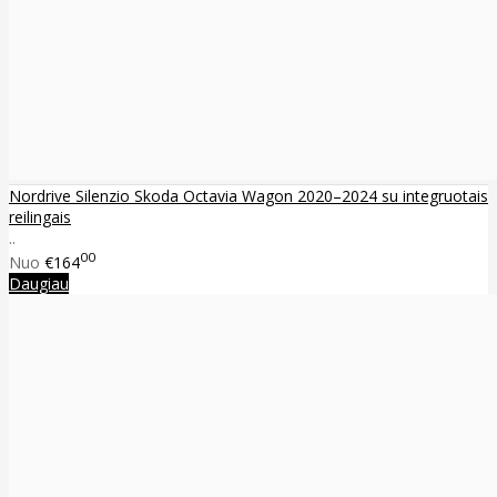
Nordrive Silenzio Skoda Octavia Wagon 2020–2024 su integruotais
reilingais
..
00
Nuo
€164
Daugiau