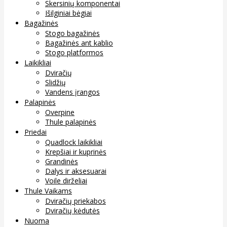
Skersinių komponentai
Išilginiai bėgiai
Bagažinės
Stogo bagažinės
Bagažinės ant kablio
Stogo platformos
Laikikliai
Dviračių
Slidžių
Vandens įrangos
Palapinės
Overpine
Thule palapinės
Priedai
Quadlock laikikliai
Krepšiai ir kuprinės
Grandinės
Dalys ir aksesuarai
Voile dirželiai
Thule Vaikams
Dviračių priekabos
Dviračių kėdutės
Nuoma