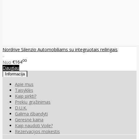
Nordrive Silenzio Automobiliams su integruotais reilingais
..
00
Nuo
€164
Daugiau
Informacija
Apie mus
Taisyklės
Kaip pirkti?
Prekių grąžinimas
D.U.K.
Galima išbandyti
Geresnė kaina
Kaip naudoti Voile?
Rezervacijos mokestis