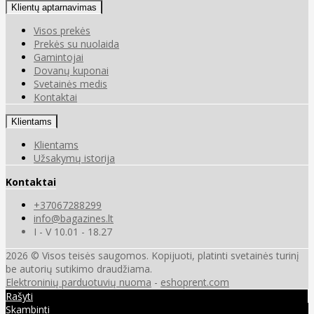
Klientų aptarnavimas
Visos prekės
Prekės su nuolaida
Gamintojai
Dovanų kuponai
Svetainės medis
Kontaktai
Klientams
Klientams
Užsakymų istorija
Kontaktai
+37067288299
info@bagazines.lt
I - V 10.01 - 18.27
2026 © Visos teisės saugomos. Kopijuoti, platinti svetainės turinį
be autorių sutikimo draudžiama.
Elektroninių parduotuvių nuoma
-
eshoprent.com
Rašyti
Skambinti