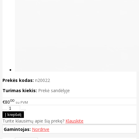
Prekės kodas:
n20022
Turimas kiekis:
Prekė sandėlyje
00
€80
su PVM
Turite klausimų apie šią prekę?
Klauskite
Gamintojas:
Nordrive