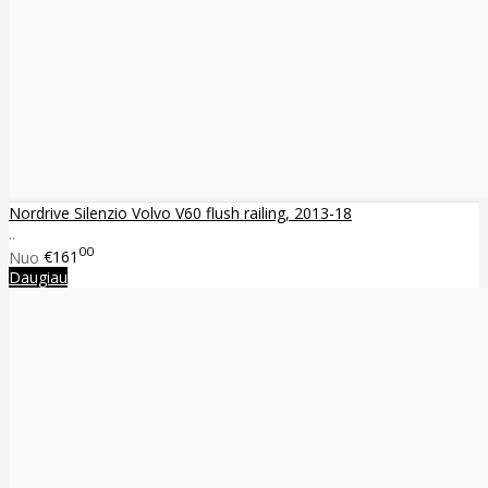
Nordrive Silenzio Volvo V60 flush railing, 2013-18
..
00
Nuo
€161
Daugiau