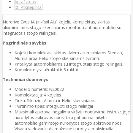
Aprašymas
(0) Atsiliepimai
Nordrive Evos IA (In-Rail Alu) kojelių komplektas, skirtas
aliumininiams stogo skersiniams montuoti ant automobilių su
integruotais stogo reilingais.
Pagrindinės savybės:
Kojelių komplektas, skirtas dviem aliumininiams Silenzio,
Alumia arba Helio stogo skersiniams tvirtinti.
Pritaikyta automobiliams su integruotais stogo reilingais.
Komplekte yra užraktai ir 3 raktai.
Techniniai duomenys:
Modelio numeris: N20022
Komplektacija: 4 kojelės
Tinka: Silenzio, Alumia ir Helio skersiniams
Tvirtinimo tipas: integruoti stogo reilingai
Maksimali apkrova: negalima viršyti montavimo instrukcijoje
nurodytos apkrovos ribos; taip pat būtina laikytis
automobilio gamintojo nurodytos stogo apkrovos ribos.
Visada vadovaukitės mažesne nurodyta maksimalia