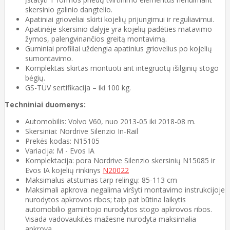
skersinio galinio dangtelio.
Apatiniai grioveliai skirti kojelių prijungimui ir reguliavimui.
Apatinėje skersinio dalyje yra kojelių padėties matavimo
žymos, palengvinančios greitą montavimą.
Guminiai profiliai uždengia apatinius griovelius po kojelių
sumontavimo.
Komplektas skirtas montuoti ant integruotų išilginių stogo
bėgių.
GS-TÜV sertifikacija – iki 100 kg.
Techniniai duomenys:
Automobilis: Volvo V60, nuo 2013-05 iki 2018-08 m.
Skersiniai: Nordrive Silenzio In-Rail
Prekės kodas: N15105
Variacija: M - Evos IA
Komplektacija: pora Nordrive Silenzio skersinių N15085 ir
Evos IA kojelių rinkinys
N20022
Maksimalus atstumas tarp relingų: 85-113 cm
Maksimali apkrova: negalima viršyti montavimo instrukcijoje
nurodytos apkrovos ribos; taip pat būtina laikytis
automobilio gamintojo nurodytos stogo apkrovos ribos.
Visada vadovaukitės mažesne nurodyta maksimalia
apkrova.