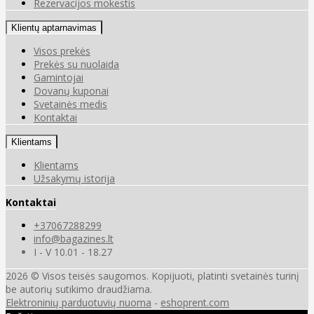
Rezervacijos mokestis
Klientų aptarnavimas
Visos prekės
Prekės su nuolaida
Gamintojai
Dovanų kuponai
Svetainės medis
Kontaktai
Klientams
Klientams
Užsakymų istorija
Kontaktai
+37067288299
info@bagazines.lt
I - V 10.01 - 18.27
2026 © Visos teisės saugomos. Kopijuoti, platinti svetainės turinį
be autorių sutikimo draudžiama.
Elektroninių parduotuvių nuoma
-
eshoprent.com