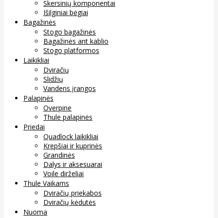
Skersinių komponentai
Išilginiai bėgiai
Bagažinės
Stogo bagažinės
Bagažinės ant kablio
Stogo platformos
Laikikliai
Dviračių
Slidžių
Vandens įrangos
Palapinės
Overpine
Thule palapinės
Priedai
Quadlock laikikliai
Krepšiai ir kuprinės
Grandinės
Dalys ir aksesuarai
Voile dirželiai
Thule Vaikams
Dviračių priekabos
Dviračių kėdutės
Nuoma