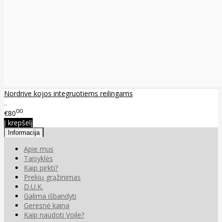
Nordrive kojos integruotiems reilingams
..
00
€80
Į krepšelį
Informacija
Apie mus
Taisyklės
Kaip pirkti?
Prekių grąžinimas
D.U.K.
Galima išbandyti
Geresnė kaina
Kaip naudoti Voile?