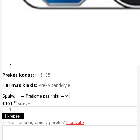
Prekės kodas:
n15105
Turimas kiekis:
Prekė sandėlyje
Spalva :
00
€161
su PVM
Turite klausimų apie šią prekę?
Klauskite