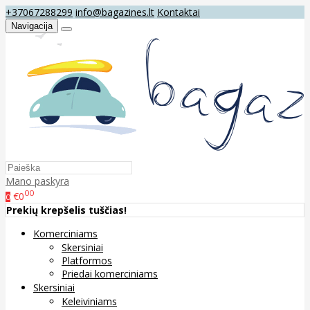
+37067288299
info@bagazines.lt
Kontaktai
Navigacija
Mano paskyra
00
€0
0
Prekių krepšelis tuščias!
Komerciniams
Skersiniai
Platformos
Priedai komerciniams
Skersiniai
Keleiviniams