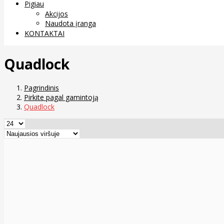
Pigiau
Akcijos
Naudota įranga
KONTAKTAI
Quadlock
Pagrindinis
Pirkite pagal gamintoją
Quadlock