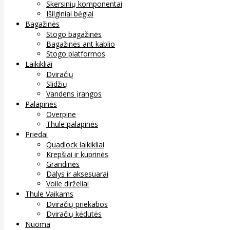
Skersinių komponentai
Išilginiai bėgiai
Bagažinės
Stogo bagažinės
Bagažinės ant kablio
Stogo platformos
Laikikliai
Dviračių
Slidžių
Vandens įrangos
Palapinės
Overpine
Thule palapinės
Priedai
Quadlock laikikliai
Krepšiai ir kuprinės
Grandinės
Dalys ir aksesuarai
Voile dirželiai
Thule Vaikams
Dviračių priekabos
Dviračių kėdutės
Nuoma