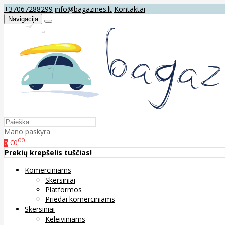
+37067288299
info@bagazines.lt
Kontaktai
Navigacija
Mano paskyra
00
€0
0
Prekių krepšelis tuščias!
Komerciniams
Skersiniai
Platformos
Priedai komerciniams
Skersiniai
Keleiviniams