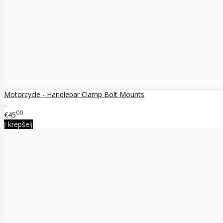
Motorcycle - Handlebar Clamp Bolt Mounts
..
00
€45
Į krepšelį