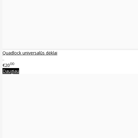
Quadlock universalūs dėklai
..
00
€20
Daugiau