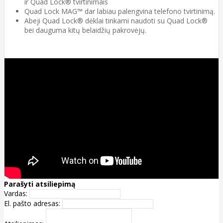
ir Quad Lock® tvirtinimais
Quad Lock MAG™ dar labiau palengvina telefono tvirtinimą.
Abeji Quad Lock® dėklai tinkami naudoti su Quad Lock®
bei dauguma kitų belaidžių pakrovėjų.
Parašyti atsiliepimą
Vardas:
El. pašto adresas: