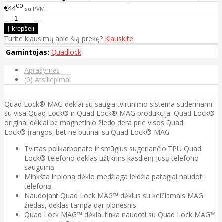
00
€44
su PVM
Turite klausimų apie šią prekę?
Klauskite
Gamintojas:
Quadlock
Aprašymas
(0) Atsiliepimai
Quad Lock® MAG dėklai su saugia tvirtinimo sistema suderinami
su visa Quad Lock® ir Quad Lock® MAG produkcija. Quad Lock®
original dėklai be magnetinio žiedo dera prie visos Quad
Lock® įrangos, bet ne būtinai su Quad Lock® MAG.
Tvirtas polikarbonato ir smūgius sugeriančio TPU Quad
Lock® telefono dėklas užtikrins kasdienį Jūsų telefono
saugumą.
Minkšta ir plona dėklo medžiaga leidžia patogiai naudoti
telefoną.
Naudojant Quad Lock MAG™ dėklus su keičiamais MAG
žiedas, dėklas tampa dar plonesnis.
Quad Lock MAG™ dėklai tinka naudoti su Quad Lock MAG™