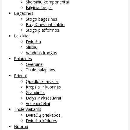
Skersinių komponentai
Išilginiai bėgiai
Bagažinės
Stogo bagažinės
Bagažinės ant kablio
Stogo platformos
Laikikliai
Dviračių
Slidžių
Vandens įrangos
Palapinės
Overpine
Thule palapinės
Priedai
Quadlock laikikliai
Krepšiai ir kuprinės
Grandinės
Dalys ir aksesuarai
Voile dirželiai
Thule Vaikams
Dviračių priekabos
Dviračių kėdutės
Nuoma