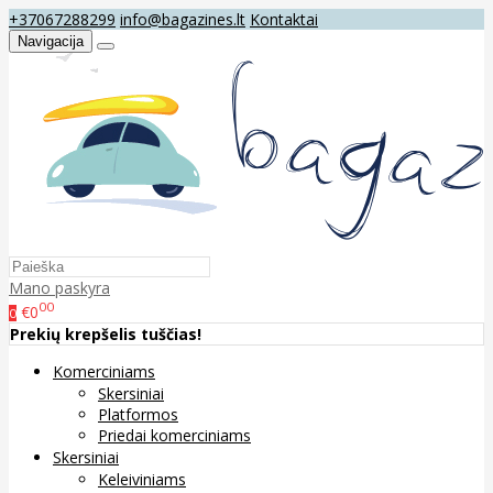
+37067288299
info@bagazines.lt
Kontaktai
Navigacija
Mano paskyra
00
€0
0
Prekių krepšelis tuščias!
Komerciniams
Skersiniai
Platformos
Priedai komerciniams
Skersiniai
Keleiviniams