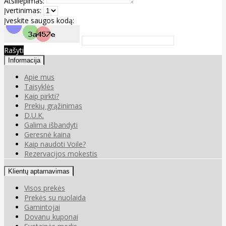
Atsiliepimas:
Įvertinimas:
Įveskite saugos kodą:
Rašyti
Informacija
Apie mus
Taisyklės
Kaip pirkti?
Prekių grąžinimas
D.U.K.
Galima išbandyti
Geresnė kaina
Kaip naudoti Voile?
Rezervacijos mokestis
Klientų aptarnavimas
Visos prekės
Prekės su nuolaida
Gamintojai
Dovanų kuponai