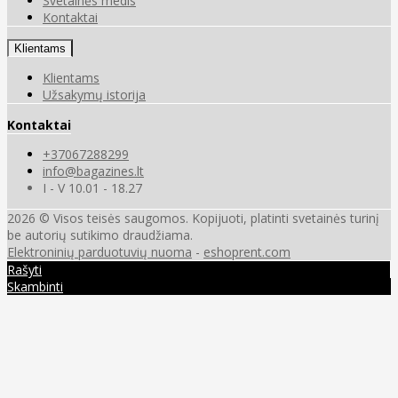
Svetainės medis
Kontaktai
Klientams
Klientams
Užsakymų istorija
Kontaktai
+37067288299
info@bagazines.lt
I - V 10.01 - 18.27
2026 © Visos teisės saugomos. Kopijuoti, platinti svetainės turinį
be autorių sutikimo draudžiama.
Elektroninių parduotuvių nuoma
-
eshoprent.com
Rašyti
Skambinti