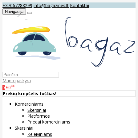
+37067288299
info@bagazines.lt
Kontaktai
Navigacija
Mano paskyra
00
€0
0
Prekių krepšelis tuščias!
Komerciniams
Skersiniai
Platformos
Priedai komerciniams
Skersiniai
Keleiviniams