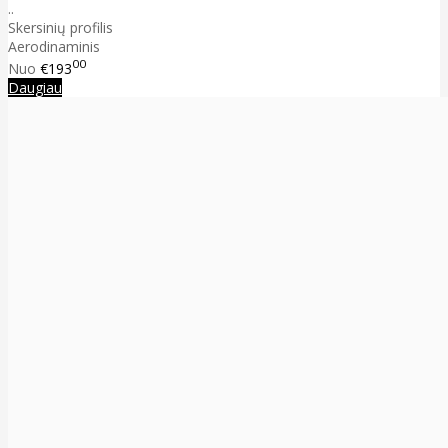
..
Skersinių profilis
Aerodinaminis
00
Nuo
€193
Daugiau