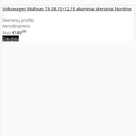
Volkswagen Multivan T6 08.15>12.19 aliuminiai skersiniai Nordrive
..
Skersinių profilis
Aerodinaminis
00
Nuo
€180
Daugiau