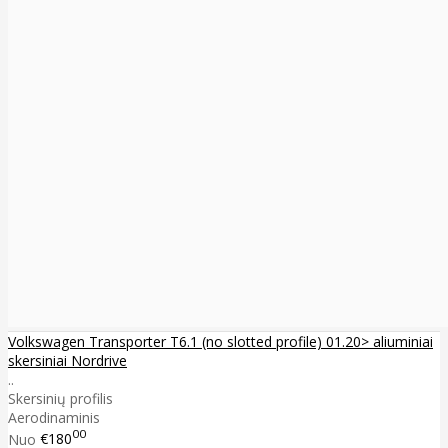
Volkswagen Transporter T6.1 (no slotted profile) 01.20> aliuminiai
skersiniai Nordrive
..
Skersinių profilis
Aerodinaminis
00
Nuo
€180