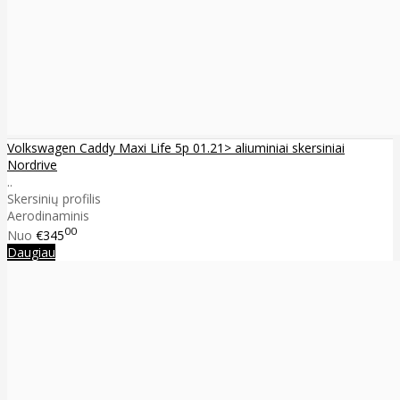
Volkswagen Caddy Maxi Life 5p 01.21> aliuminiai skersiniai
Nordrive
..
Skersinių profilis
Aerodinaminis
00
Nuo
€345
Daugiau