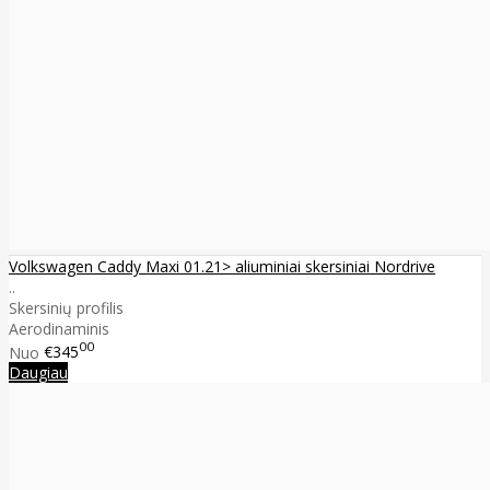
Volkswagen Caddy Maxi 01.21> aliuminiai skersiniai Nordrive
..
Skersinių profilis
Aerodinaminis
00
Nuo
€345
Daugiau