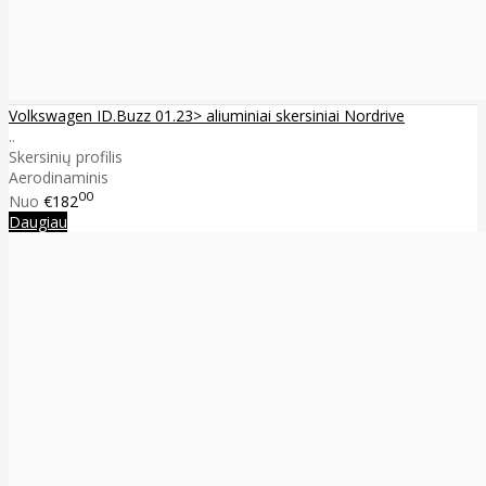
Volkswagen ID.Buzz 01.23> aliuminiai skersiniai Nordrive
..
Skersinių profilis
Aerodinaminis
00
Nuo
€182
Daugiau