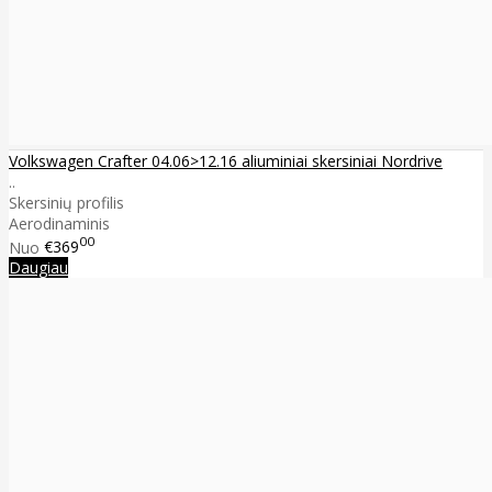
Volkswagen Crafter 04.06>12.16 aliuminiai skersiniai Nordrive
..
Skersinių profilis
Aerodinaminis
00
Nuo
€369
Daugiau