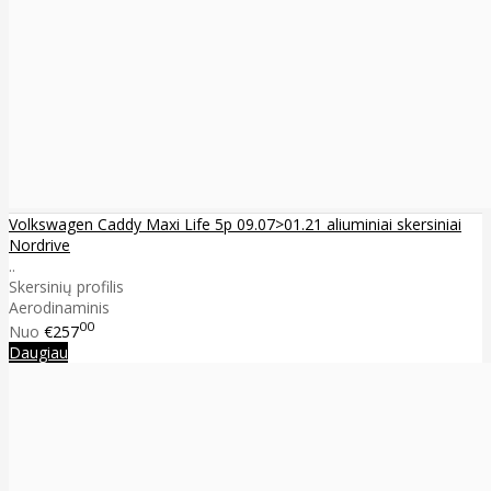
Volkswagen Caddy Maxi Life 5p 09.07>01.21 aliuminiai skersiniai
Nordrive
..
Skersinių profilis
Aerodinaminis
00
Nuo
€257
Daugiau