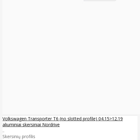
Volkswagen Transporter T6 (no slotted profile) 04.15>12.19
aliuminiai skersiniai Nordrive
..
Skersinių profilis