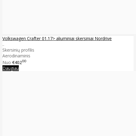
Volkswagen Crafter 01.17> aliuminiai skersiniai Nordrive
..
Skersinių profilis
Aerodinaminis
00
Nuo
€402
Daugiau