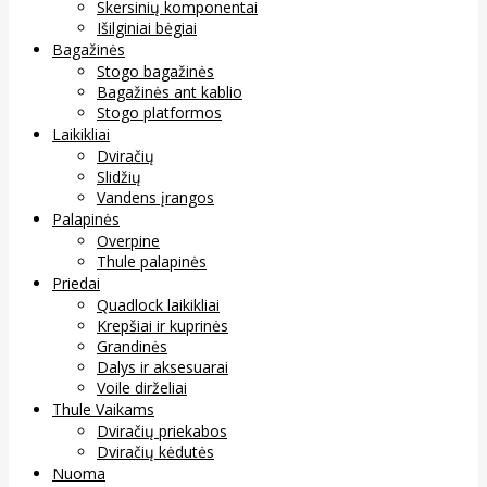
Skersinių komponentai
Išilginiai bėgiai
Bagažinės
Stogo bagažinės
Bagažinės ant kablio
Stogo platformos
Laikikliai
Dviračių
Slidžių
Vandens įrangos
Palapinės
Overpine
Thule palapinės
Priedai
Quadlock laikikliai
Krepšiai ir kuprinės
Grandinės
Dalys ir aksesuarai
Voile dirželiai
Thule Vaikams
Dviračių priekabos
Dviračių kėdutės
Nuoma