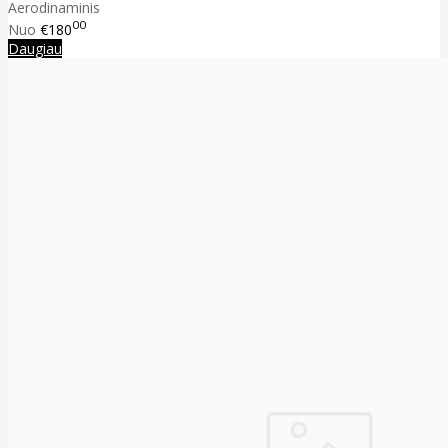
Aerodinaminis
00
Nuo
€180
Daugiau