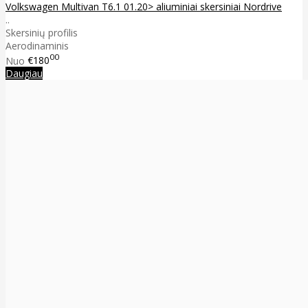
Volkswagen Multivan T6.1 01.20> aliuminiai skersiniai Nordrive
..
Skersinių profilis
Aerodinaminis
00
Nuo
€180
Daugiau