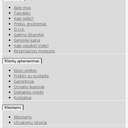
Apie mus
Taisyklės
Kaip pirkti?
Prekių grąžinimas
D.U.K.
Galima išbandyti
Geresnė kaina
Kaip naudoti Voile?
Rezervacijos mokestis
Klientų aptarnavimas
Visos prekės
Prekės su nuolaida
Gamintojai
Dovanų kuponai
Svetainės medis
Kontaktai
Klientams
Klientams
Užsakymų istorija