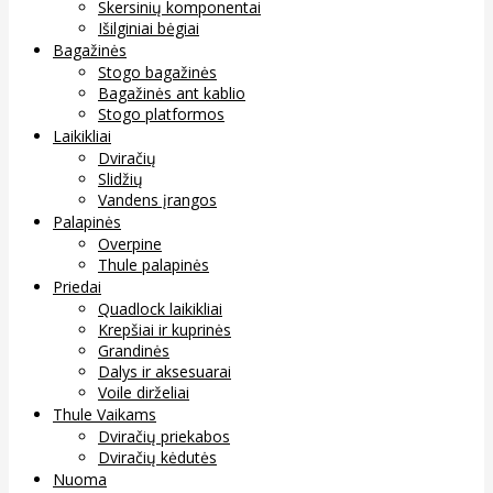
Skersinių komponentai
Išilginiai bėgiai
Bagažinės
Stogo bagažinės
Bagažinės ant kablio
Stogo platformos
Laikikliai
Dviračių
Slidžių
Vandens įrangos
Palapinės
Overpine
Thule palapinės
Priedai
Quadlock laikikliai
Krepšiai ir kuprinės
Grandinės
Dalys ir aksesuarai
Voile dirželiai
Thule Vaikams
Dviračių priekabos
Dviračių kėdutės
Nuoma