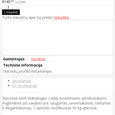
20
€145
su PVM
Turite klausimų apie šią prekę?
Klauskite
Gamintojas:
Nordrive
Techninė informacija
Skersinių profilis
Keturkampis
Aprašymas
(0) Atsiliepimai
Skersiniai skirti Volkswagen Caddy krovininiams autobusiukams.
Pagrindinės jos savybės yra: saugumas, universalumas, tvirtumas
ir elegantiškumas. 1 vamzdis sertifikuotas 50 kg apkrovai.