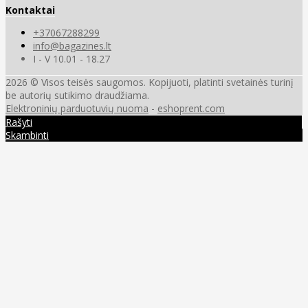
Kontaktai
+37067288299
info@bagazines.lt
I - V 10.01 - 18.27
2026 © Visos teisės saugomos. Kopijuoti, platinti svetainės turinį
be autorių sutikimo draudžiama.
Elektroninių parduotuvių nuoma
-
eshoprent.com
Rašyti
Skambinti