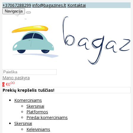
+37067288299
info@bagazines.lt
Kontaktai
Navigacija
Mano paskyra
00
€0
0
Prekių krepšelis tuščias!
Komerciniams
Skersiniai
Platformos
Priedai komerciniams
Skersiniai
Keleiviniams