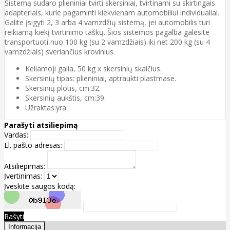
Sistemą sudaro plieniniai tvirti skersiniai, tvirtinami su skirtingais
adapteriais, kurie pagaminti kiekvienam automobiliui individualiai.
Galite įsigyti 2, 3 arba 4 vamzdžių sistemą, jei automobilis turi
reikiamą kiekį tvirtinimo taškų. Šios sistemos pagalba galėsite
transportuoti nuo 100 kg (su 2 vamzdžiais) iki net 200 kg (su 4
vamzdžiais) sveriančius krovinius.
Keliamoji galia, 50 kg x skersinių skaičius.
Skersinių tipas: plieniniai, aptraukti plastmase.
Skersinių plotis, cm:32.
Skersinių aukštis, cm:39.
Užraktas:yra.
Parašyti atsiliepimą
Vardas:
El. pašto adresas:
Atsiliepimas:
Įvertinimas:
Įveskite saugos kodą:
Rašyti
Informacija