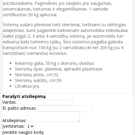
autobusiukams. Pagrindinės jos savybės yra: saugumas,
universalumas, tvirtumas ir elegantiškumas. 1 vamzdis
sertifikuotas 50 kg apkrovai.
Sistemą sudaro plieniniai tvirti skersiniai, tvirtinami su skirtingais
adapteriais, kurie pagaminti kiekvienam automobiliui individualiai.
Galite įsigyti 2, 3 arba 4 vamzdžių sistemą, jei automobilis turi
reikiamą kiekį tvirtinimo taškų. Šios sistemos pagalba galėsite
transportuoti nuo 100 kg (su 2 vamzdžiais) iki net 200 kg (su 4
vamzdžiais) sveriančius krovinius.
Keliamoji galia, 50 kg x skersinių skaičius.
Skersinių tipas: plieniniai, aptraukti plastmase.
Skersinių plotis, cm:32.
Skersinių aukštis, cm:39.
Užraktas:yra.
Parašyti atsiliepimą
Vardas:
El. pašto adresas:
Atsiliepimas:
Įvertinimas:
Įveskite saugos kodą: