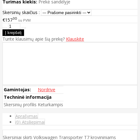
Turimas kiekis:
Prekė sandėlyje
Skersinių skaičius :
30
€157
su PVM
Turite klausimų apie šią prekę?
Klauskite
Gamintojas:
Nordrive
Techninė informacija
Skersinių profilis
Keturkampis
Aprašymas
(0) Atsiliepimai
Skersiniai skirti Volkswagen Transporter T7 krovininiams