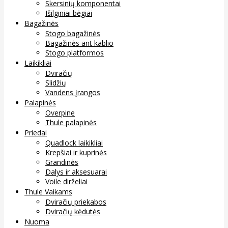
Skersinių komponentai
Išilginiai bėgiai
Bagažinės
Stogo bagažinės
Bagažinės ant kablio
Stogo platformos
Laikikliai
Dviračių
Slidžių
Vandens įrangos
Palapinės
Overpine
Thule palapinės
Priedai
Quadlock laikikliai
Krepšiai ir kuprinės
Grandinės
Dalys ir aksesuarai
Voile dirželiai
Thule Vaikams
Dviračių priekabos
Dviračių kėdutės
Nuoma