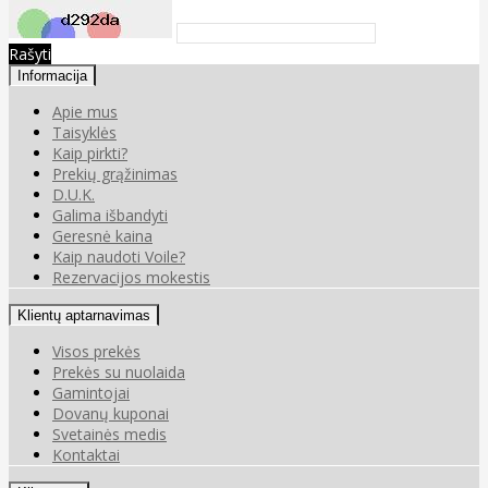
Rašyti
Informacija
Apie mus
Taisyklės
Kaip pirkti?
Prekių grąžinimas
D.U.K.
Galima išbandyti
Geresnė kaina
Kaip naudoti Voile?
Rezervacijos mokestis
Klientų aptarnavimas
Visos prekės
Prekės su nuolaida
Gamintojai
Dovanų kuponai
Svetainės medis
Kontaktai