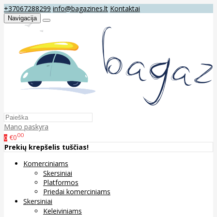
+37067288299
info@bagazines.lt
Kontaktai
Navigacija
Mano paskyra
00
€0
0
Prekių krepšelis tuščias!
Komerciniams
Skersiniai
Platformos
Priedai komerciniams
Skersiniai
Keleiviniams