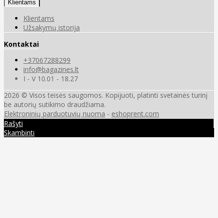
Klientams
Klientams
Užsakymų istorija
Kontaktai
+37067288299
info@bagazines.lt
I - V 10.01 - 18.27
2026 © Visos teisės saugomos. Kopijuoti, platinti svetainės turinį
be autorių sutikimo draudžiama.
Elektroninių parduotuvių nuoma
-
eshoprent.com
Rašyti
Skambinti