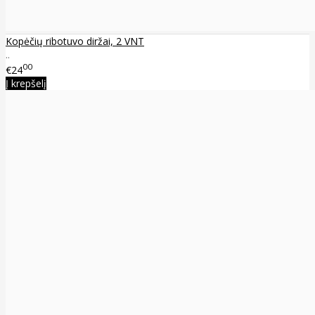
Kopėčių ribotuvo diržai, 2 VNT
..
00
€24
Į krepšelį