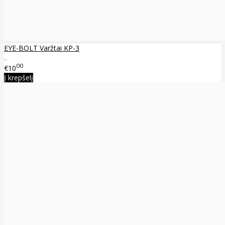
EYE-BOLT Varžtai KP-3
..
00
€10
Į krepšelį