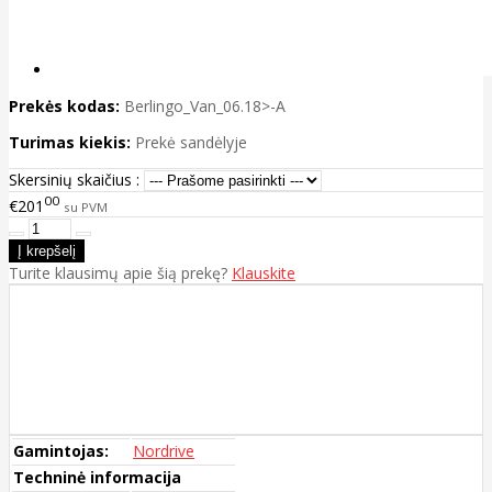
Prekės kodas:
Berlingo_Van_06.18>-A
Turimas kiekis:
Prekė sandėlyje
Skersinių skaičius :
00
€201
su PVM
Turite klausimų apie šią prekę?
Klauskite
Gamintojas:
Nordrive
Techninė informacija