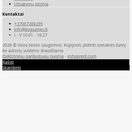
Užsakymų istorija
Kontaktai
+37067288299
info@bagazines.lt
I - V 10.01 - 18.27
2026 © Visos teisės saugomos. Kopijuoti, platinti svetainės turinį
be autorių sutikimo draudžiama.
Elektroninių parduotuvių nuoma
-
eshoprent.com
Rašyti
Skambinti