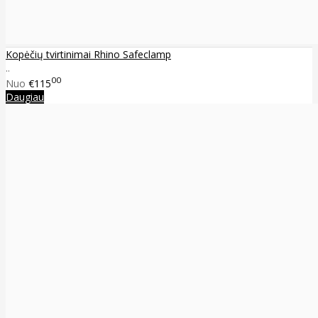
Kopėčių tvirtinimai Rhino Safeclamp
..
00
Nuo
€115
Daugiau