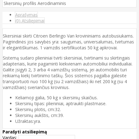
Skersinių profilis
Aerodinaminis
Aprašymas
(0) Atsiliepimai
Skersiniai skirti Citroen Berlingo Van krovininiams autobusiukams.
Pagrindinės jos savybės yra: saugumas, universalumas, tvirtumas
ir elegantiškumas. 1 vamzdis sertifikuotas 50 kg apkrovai.
Sistemą sudaro plieniniai tvirti skersiniai, tvirtinami su skirtingais
adapteriais, kurie pagaminti kiekvienam automobiliui individualiai.
Galite įsigyti 2, 3 arba 4 vamzdžių sistemą, jei automobilis turi
reikiamą kiekį tvirtinimo taškų. Šios sistemos pagalba galėsite
transportuoti nuo 100 kg (su 2 vamzdžiais) iki net 200 kg (su 4
vamzdžiais) sveriančius krovinius.
Keliamoji galia, 50 kg x skersinių skaičius.
Skersinių tipas: plieniniai, aptraukti plastmase.
Skersinių plotis, cm:32.
Skersinių aukštis, cm:39.
Užraktas:yra.
Parašyti atsiliepimą
Vardas: