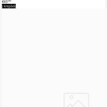
00
€65
Į krepšelį