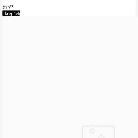
..
00
€19
Į krepšelį