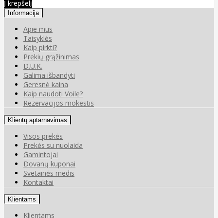
Į krepšelį
Informacija
Apie mus
Taisyklės
Kaip pirkti?
Prekių grąžinimas
D.U.K.
Galima išbandyti
Geresnė kaina
Kaip naudoti Voile?
Rezervacijos mokestis
Klientų aptarnavimas
Visos prekės
Prekės su nuolaida
Gamintojai
Dovanų kuponai
Svetainės medis
Kontaktai
Klientams
Klientams