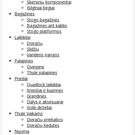
Skersinių komponentai
Išilginiai bėgiai
Bagažinės
Stogo bagažinės
Bagažinės ant kablio
Stogo platformos
Laikikliai
Dviračių
Slidžių
Vandens įrangos
Palapinės
Overpine
Thule palapinės
Priedai
Quadlock laikikliai
Krepšiai ir kuprinės
Grandinės
Dalys ir aksesuarai
Voile dirželiai
Thule Vaikams
Dviračių priekabos
Dviračių kėdutės
Nuoma