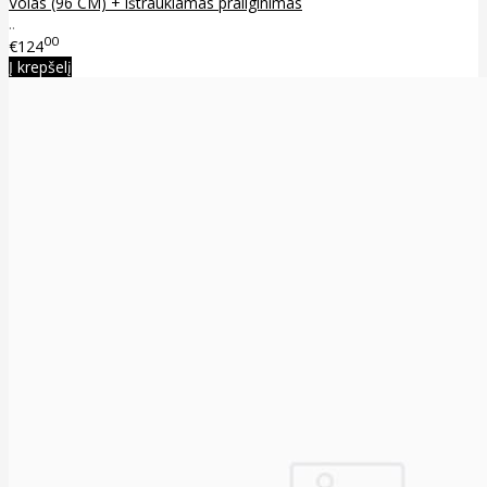
Volas (96 CM) + ištraukiamas prailginimas
..
00
€124
Į krepšelį