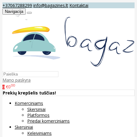
+37067288299
info@bagazines.lt
Kontaktai
Navigacija
Mano paskyra
00
€0
0
Prekių krepšelis tuščias!
Komerciniams
Skersiniai
Platformos
Priedai komerciniams
Skersiniai
Keleiviniams