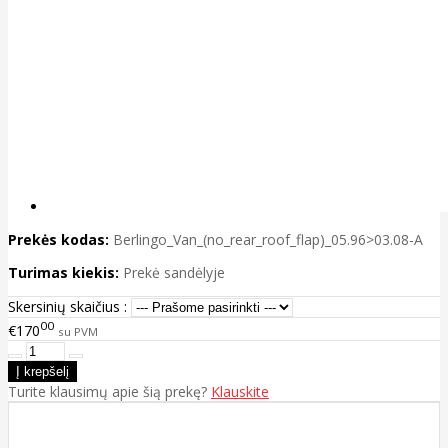
Prekės kodas:
Berlingo_Van_(no_rear_roof_flap)_05.96>03.08-A
Turimas kiekis:
Prekė sandėlyje
Skersinių skaičius :
00
€170
su PVM
Turite klausimų apie šią prekę?
Klauskite