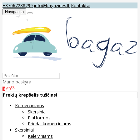
+37067288299
info@bagazines.lt
Kontaktai
Navigacija
Mano paskyra
00
€0
0
Prekių krepšelis tuščias!
Komerciniams
Skersiniai
Platformos
Priedai komerciniams
Skersiniai
Keleiviniams