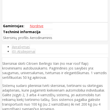
Gamintojas:
Nordrive
Techninė informacija
Skersinių profilis
Aerodinaminis
Aprašymas
(0) Atsiliepimai
Skersiniai skirti Citroen Berlingo Van (no rear roof flap)
krovininiams autobusiukams. Pagrindinės jos savybės yra:
saugumas, universalumas, tvirtumas ir elegantiškumas. 1 vamzdis
sertifikuotas 50 kg apkrovai.
Sistemą sudaro plieniniai tvirti skersiniai, tvirtinami su skirtingais
adapteriais, kurie pagaminti kiekvienam automobiliui individualiai.
Galite įsigyti 2, 3 arba 4 vamzdžių sistemą, jei automobilis turi
reikiamą kiekį tvirtinimo taškų. Šios sistemos pagalba galėsite
transportuoti nuo 100 kg (su 2 vamzdžiais) iki net 200 kg (su 4
vamzdžiais) sveriančius krovinius.