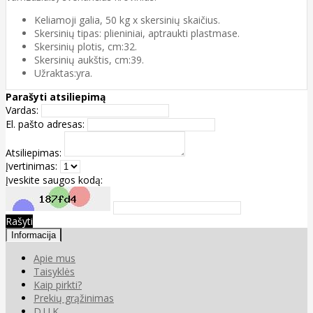
Keliamoji galia, 50 kg x skersinių skaičius.
Skersinių tipas: plieniniai, aptraukti plastmase.
Skersinių plotis, cm:32.
Skersinių aukštis, cm:39.
Užraktas:yra.
Parašyti atsiliepimą
Vardas:
El. pašto adresas:
Atsiliepimas:
Įvertinimas:
Įveskite saugos kodą:
Rašyti
Informacija
Apie mus
Taisyklės
Kaip pirkti?
Prekių grąžinimas
D.U.K.