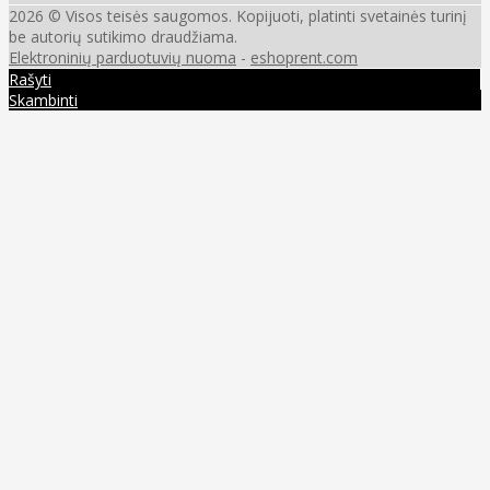
2026 © Visos teisės saugomos. Kopijuoti, platinti svetainės turinį
be autorių sutikimo draudžiama.
Elektroninių parduotuvių nuoma
-
eshoprent.com
Rašyti
Skambinti