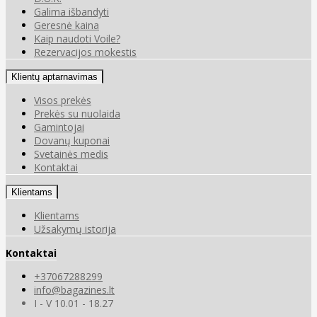
Galima išbandyti
Geresnė kaina
Kaip naudoti Voile?
Rezervacijos mokestis
Klientų aptarnavimas
Visos prekės
Prekės su nuolaida
Gamintojai
Dovanų kuponai
Svetainės medis
Kontaktai
Klientams
Klientams
Užsakymų istorija
Kontaktai
+37067288299
info@bagazines.lt
I - V 10.01 - 18.27