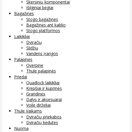
Skersinių komponentai
Išilginiai bėgiai
Bagažinės
Stogo bagažinės
Bagažinės ant kablio
Stogo platformos
Laikikliai
Dviračių
Slidžių
Vandens įrangos
Palapinės
Overpine
Thule palapinės
Priedai
Quadlock laikikliai
Krepšiai ir kuprinės
Grandinės
Dalys ir aksesuarai
Voile dirželiai
Thule Vaikams
Dviračių priekabos
Dviračių kėdutės
Nuoma