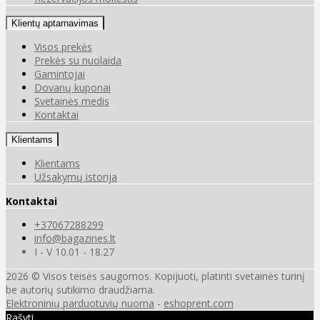
Klientų aptarnavimas
Visos prekės
Prekės su nuolaida
Gamintojai
Dovanų kuponai
Svetainės medis
Kontaktai
Klientams
Klientams
Užsakymų istorija
Kontaktai
+37067288299
info@bagazines.lt
I - V 10.01 - 18.27
2026 © Visos teisės saugomos. Kopijuoti, platinti svetainės turinį
be autorių sutikimo draudžiama.
Elektroninių parduotuvių nuoma
-
eshoprent.com
Rašyti