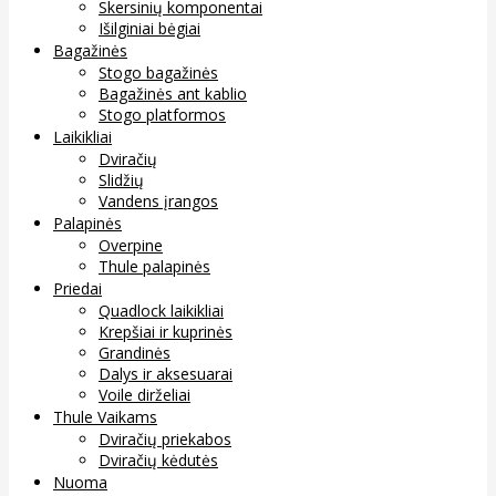
Skersinių komponentai
Išilginiai bėgiai
Bagažinės
Stogo bagažinės
Bagažinės ant kablio
Stogo platformos
Laikikliai
Dviračių
Slidžių
Vandens įrangos
Palapinės
Overpine
Thule palapinės
Priedai
Quadlock laikikliai
Krepšiai ir kuprinės
Grandinės
Dalys ir aksesuarai
Voile dirželiai
Thule Vaikams
Dviračių priekabos
Dviračių kėdutės
Nuoma