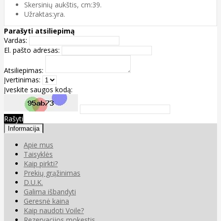
Skersinių aukštis, cm:39.
Užraktas:yra.
Parašyti atsiliepimą
Vardas:
El. pašto adresas:
Atsiliepimas:
Įvertinimas:
Įveskite saugos kodą:
Rašyti
Informacija
Apie mus
Taisyklės
Kaip pirkti?
Prekių grąžinimas
D.U.K.
Galima išbandyti
Geresnė kaina
Kaip naudoti Voile?
Rezervacijos mokestis