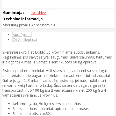
Gamintojas:
Nordrive
Techninė informacija
Skersinių profilis
Aerodinaminis
Aprašymas
(0) Atsiliepimai
Skersiniai skirti Fiat Doblò 5p krovininiams autobusiukams.
Pagrindinės jos savybės yra: saugumas, universalumas, tvirtumas
ir elegantiškumas. 1 vamzdis sertifikuotas 50 kg apkrovai.
Sistemą sudaro plieniniai tvirti skersiniai, tvirtinami su skirtingais
adapteriais, kurie pagaminti kiekvienam automobiliui individualiai.
Galite įsigyti 2, 3 arba 4 vamzdžių sistemą, jei automobilis turi
reikiamą kiekį tvirtinimo taškų. Šios sistemos pagalba galėsite
transportuoti nuo 100 kg (su 2 vamzdžiais) iki net 200 kg (su 4
vamzdžiais) sveriančius krovinius.
Keliamoji galia, 50 kg x skersinių skaičius.
Skersinių tipas: plieniniai, aptraukti plastmase.
Skersinių plotis, cm:32.