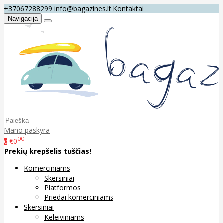
+37067288299
info@bagazines.lt
Kontaktai
Navigacija
Mano paskyra
00
€0
0
Prekių krepšelis tuščias!
Komerciniams
Skersiniai
Platformos
Priedai komerciniams
Skersiniai
Keleiviniams