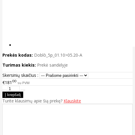
Prekės kodas:
Doblò_5p_01.10>05.20-A
Turimas kiekis:
Prekė sandėlyje
Skersinių skaičius :
00
€181
su PVM
Turite klausimų apie šią prekę?
Klauskite