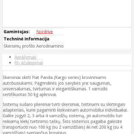
Gamintojas:
Nordrive
Techninė informacija
Skersinių profilis
Aerodinaminis
Aprašymas
(0) Atsiliepimai
Skersiniai skirti Fiat Panda (Kargo series) krovininiams
autobusiukams. Pagrindinės jos savybės yra: saugumas,
universalumas, tvirtumas ir elegantiškumas. 1 vamzdis
sertifikuotas 50 kg apkrovai.
Sistemą sudaro plieniniai tvirti skersiniai, tvirtinami su skirtingais
adapteriais, kurie pagaminti kiekvienam automobiliui individualiai.
Galite įsigyti 2, 3 arba 4 vamzdžių sistemą, jei automobilis turi
reikiamą kiekį tvirtinimo taškų. Šios sistemos pagalba galėsite
transportuoti nuo 100 kg (su 2 vamzdžiais) iki net 200 kg (su 4
vamzdžiais) sveriančius krovinius.