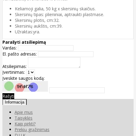
Keliamoji galia, 50 kg x skersinių skaičius.
Skersinių tipas: plieniniai, aptraukti plastmase.
Skersinių plotis, cm:32.
Skersinių aukštis, cm:39.
Užraktas:yra.
Parašyti atsiliepimą
Vardas:
El. pašto adresas:
Atsiliepimas:
Įvertinimas:
Įveskite saugos kodą:
Rašyti
Informacija
Apie mus
Taisyklės
Kaip pirkti?
Prekių grąžinimas
D.U.K.