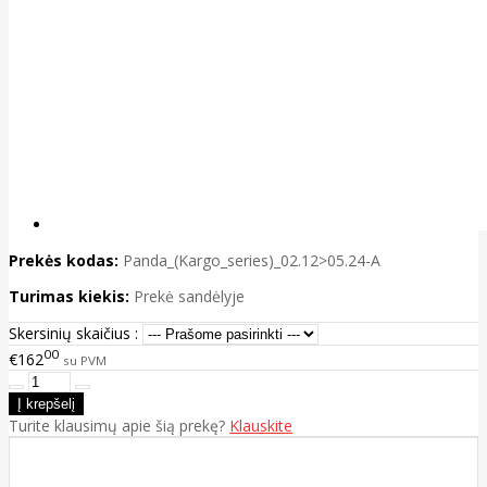
Prekės kodas:
Panda_(Kargo_series)_02.12>05.24-A
Turimas kiekis:
Prekė sandėlyje
Skersinių skaičius :
00
€162
su PVM
Turite klausimų apie šią prekę?
Klauskite