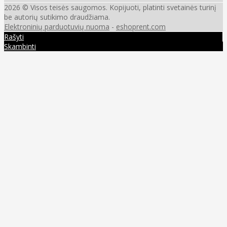
2026 © Visos teisės saugomos. Kopijuoti, platinti svetainės turinį
be autorių sutikimo draudžiama.
Elektroninių parduotuvių nuoma
-
eshoprent.com
Rašyti
Skambinti