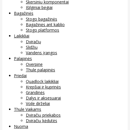
Skersinių komponentai
Išilginiai bėgiai
Bagažinės
Stogo bagažinės
Bagažinės ant kablio
Stogo platformos
Laikikliai
Dviračių
Slidžių
Vandens įrangos
Palapinės
Overpine
Thule palapinės
Priedai
Quadlock laikikliai
Krepšiai ir kuprinės
Grandinės
Dalys ir aksesuarai
Voile dirželiai
Thule Vaikams
Dviračių priekabos
Dviračių kėdutės
Nuoma