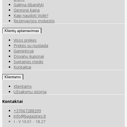
Galima išbandyti
Geresnė kaina
Kaip naudoti Voile?
Rezervacijos mokestis
Klientų aptarnavimas
Visos prekės
Prekės su nuolaida
Gamintojai
Dovanų kuponai
Svetainės medis
Kontaktai
Klientams
Klientams
Užsakymų istorija
Kontaktai
+37067288299
info@bagazines.lt
I - V 10.01 - 18.27