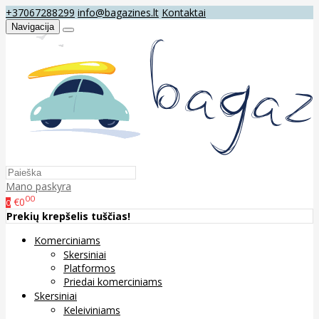
+37067288299
info@bagazines.lt
Kontaktai
Navigacija
Mano paskyra
00
€0
0
Prekių krepšelis tuščias!
Komerciniams
Skersiniai
Platformos
Priedai komerciniams
Skersiniai
Keleiviniams