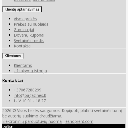
Klientų aptarnavimas
Visos prekės
Prekės su nuolaida
Gamintojai
Dovanų kuponai
Svetainės medis
Kontaktai
Klientams
Klientams
Užsakymų istorija
Kontaktai
+37067288299
info@bagazines.lt
I - V 10.01 - 18.27
2026 © Visos teisės saugomos. Kopijuoti, platinti svetainės turinį
be autorių sutikimo draudžiama.
Elektroninių parduotuvių nuoma
-
eshoprent.com
Rašyti