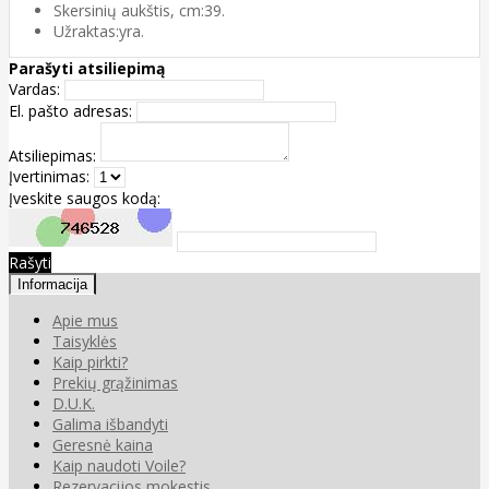
Skersinių aukštis, cm:39.
Užraktas:yra.
Parašyti atsiliepimą
Vardas:
El. pašto adresas:
Atsiliepimas:
Įvertinimas:
Įveskite saugos kodą:
Rašyti
Informacija
Apie mus
Taisyklės
Kaip pirkti?
Prekių grąžinimas
D.U.K.
Galima išbandyti
Geresnė kaina
Kaip naudoti Voile?
Rezervacijos mokestis