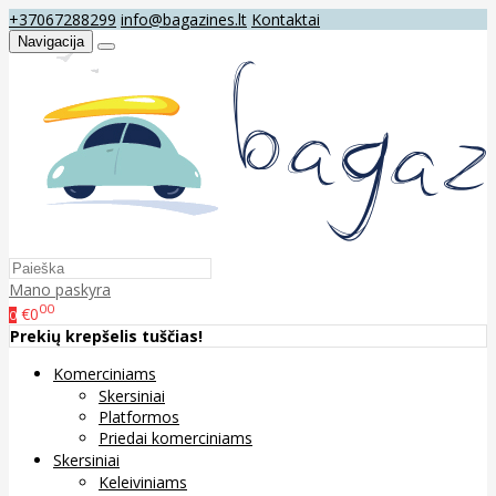
+37067288299
info@bagazines.lt
Kontaktai
Navigacija
Mano paskyra
00
€0
0
Prekių krepšelis tuščias!
Komerciniams
Skersiniai
Platformos
Priedai komerciniams
Skersiniai
Keleiviniams