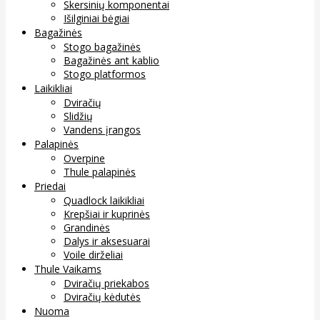
Skersinių komponentai
Išilginiai bėgiai
Bagažinės
Stogo bagažinės
Bagažinės ant kablio
Stogo platformos
Laikikliai
Dviračių
Slidžių
Vandens įrangos
Palapinės
Overpine
Thule palapinės
Priedai
Quadlock laikikliai
Krepšiai ir kuprinės
Grandinės
Dalys ir aksesuarai
Voile dirželiai
Thule Vaikams
Dviračių priekabos
Dviračių kėdutės
Nuoma