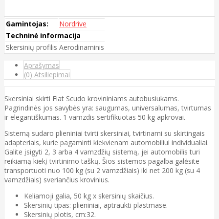
Gamintojas:
Nordrive
Techninė informacija
Skersinių profilis
Aerodinaminis
Aprašymas
(0) Atsiliepimai
Skersiniai skirti Fiat Scudo krovininiams autobusiukams.
Pagrindinės jos savybės yra: saugumas, universalumas, tvirtumas
ir elegantiškumas. 1 vamzdis sertifikuotas 50 kg apkrovai.
Sistemą sudaro plieniniai tvirti skersiniai, tvirtinami su skirtingais
adapteriais, kurie pagaminti kiekvienam automobiliui individualiai.
Galite įsigyti 2, 3 arba 4 vamzdžių sistemą, jei automobilis turi
reikiamą kiekį tvirtinimo taškų. Šios sistemos pagalba galėsite
transportuoti nuo 100 kg (su 2 vamzdžiais) iki net 200 kg (su 4
vamzdžiais) sveriančius krovinius.
Keliamoji galia, 50 kg x skersinių skaičius.
Skersinių tipas: plieniniai, aptraukti plastmase.
Skersinių plotis, cm:32.