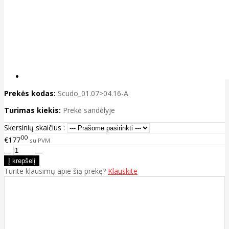
Prekės kodas:
Scudo_01.07>04.16-A
Turimas kiekis:
Prekė sandėlyje
Skersinių skaičius :
00
€177
su PVM
Turite klausimų apie šią prekę?
Klauskite