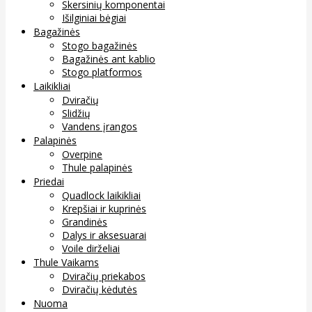
Skersinių komponentai
Išilginiai bėgiai
Bagažinės
Stogo bagažinės
Bagažinės ant kablio
Stogo platformos
Laikikliai
Dviračių
Slidžių
Vandens įrangos
Palapinės
Overpine
Thule palapinės
Priedai
Quadlock laikikliai
Krepšiai ir kuprinės
Grandinės
Dalys ir aksesuarai
Voile dirželiai
Thule Vaikams
Dviračių priekabos
Dviračių kėdutės
Nuoma