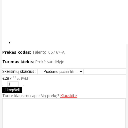
Prekės kodas:
Talento_05.16>-A
Turimas kiekis:
Prekė sandėlyje
Skersinių skaičius :
00
€287
su PVM
Turite klausimų apie šią prekę?
Klauskite