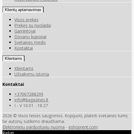
Klientų aptarnavimas
Visos prekės
Prekės su nuolaida
Gamintojai
Dovanų kuponai
Svetainės medis
Kontaktai
Klientams
Klientams
Užsakymų istorija
Kontaktai
+37067288299
info@bagazines.lt
I - V 10.01 - 18.27
2026 © Visos teisės saugomos. Kopijuoti, platinti svetainės turinį
be autorių sutikimo draudžiama.
Elektroninių parduotuvių nuoma
-
eshoprent.com
Rašyti