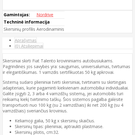
Gamintojas:
Nordrive
Techninė informacija
Skersinių profilis
Aerodinaminis
Aprašymas
(0) Atsiliepimai
Skersiniai skirti Fiat Talento krovininiams autobusiukams.
Pagrindinės jos savybės yra: saugumas, universalumas, tvirtumas
ir elegantiškumas. 1 vamzdis sertifikuotas 50 kg apkrovai.
Sistemą sudaro plieniniai tvirti skersiniai, tvirtinami su skirtingais
adapteriais, kurie pagaminti kiekvienam automobiliui individualiai.
Galite įsigyti 2, 3 arba 4 vamzdžių sistemą, jei automobilis turi
reikiamą kiekį tvirtinimo taškų. Šios sistemos pagalba galėsite
transportuoti nuo 100 kg (su 2 vamzdžiais) iki net 200 kg (su 4
vamzdžiais) sveriančius krovinius.
Keliamoji galia, 50 kg x skersinių skaičius.
Skersinių tipas: plieniniai, aptraukti plastmase.
Skersinių plotis, cm:32.