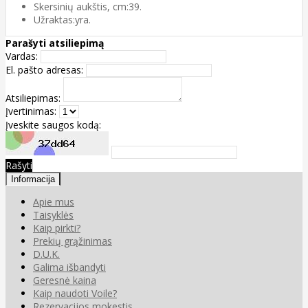
Skersinių aukštis, cm:39.
Užraktas:yra.
Parašyti atsiliepimą
Vardas:
El. pašto adresas:
Atsiliepimas:
Įvertinimas:
Įveskite saugos kodą:
Rašyti
Informacija
Apie mus
Taisyklės
Kaip pirkti?
Prekių grąžinimas
D.U.K.
Galima išbandyti
Geresnė kaina
Kaip naudoti Voile?
Rezervacijos mokestis