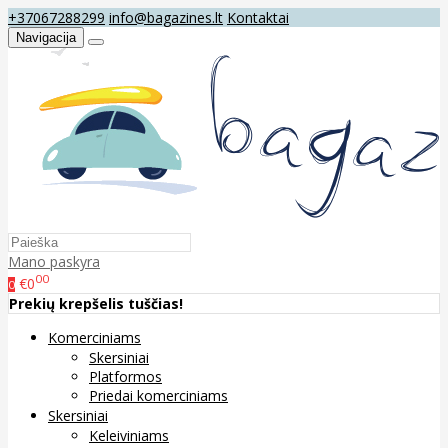
+37067288299
info@bagazines.lt
Kontaktai
Navigacija
Mano paskyra
00
€0
0
Prekių krepšelis tuščias!
Komerciniams
Skersiniai
Platformos
Priedai komerciniams
Skersiniai
Keleiviniams