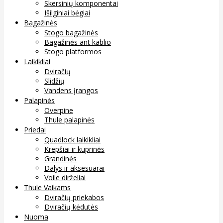
Skersinių komponentai
Išilginiai bėgiai
Bagažinės
Stogo bagažinės
Bagažinės ant kablio
Stogo platformos
Laikikliai
Dviračių
Slidžių
Vandens įrangos
Palapinės
Overpine
Thule palapinės
Priedai
Quadlock laikikliai
Krepšiai ir kuprinės
Grandinės
Dalys ir aksesuarai
Voile dirželiai
Thule Vaikams
Dviračių priekabos
Dviračių kėdutės
Nuoma