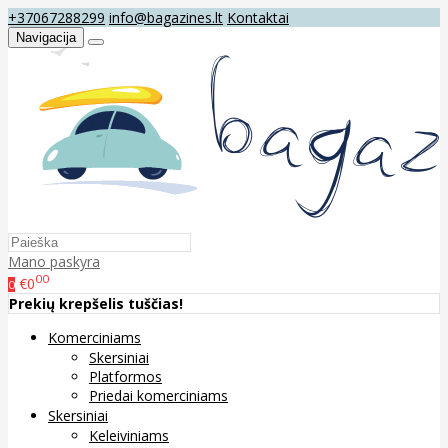
+37067288299
info@bagazines.lt
Kontaktai
Navigacija
Mano paskyra
00
€0
0
Prekių krepšelis tuščias!
Komerciniams
Skersiniai
Platformos
Priedai komerciniams
Skersiniai
Keleiviniams