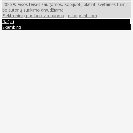
2026 © Visos teisės saugomos. Kopijuoti, platinti svetainės turinį
be autorių sutikimo draudžiama.
Elektroninių parduotuvių nuoma
-
eshoprent.com
Rašyti
Skambinti