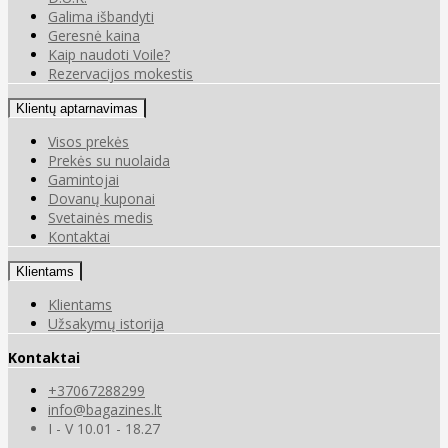
Galima išbandyti
Geresnė kaina
Kaip naudoti Voile?
Rezervacijos mokestis
Klientų aptarnavimas
Visos prekės
Prekės su nuolaida
Gamintojai
Dovanų kuponai
Svetainės medis
Kontaktai
Klientams
Klientams
Užsakymų istorija
Kontaktai
+37067288299
info@bagazines.lt
I - V 10.01 - 18.27