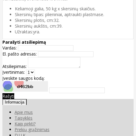
Keliamoji galia, 50 kg x skersinių skaičius.
Skersinių tipas: plieniniai, aptraukti plastmase.
Skersinių plotis, cm:32.
Skersinių aukštis, cm:39.
Užraktas:yra.
Parašyti atsiliepimą
Vardas:
El. pašto adresas:
Atsiliepimas:
Įvertinimas:
Įveskite saugos kodą:
Rašyti
Informacija
Apie mus
Taisyklės
Kaip pirkti?
Prekių grąžinimas
D.U.K.