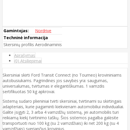
Gamintojas:
Nordrive
Techninė informacija
Skersinių profilis
Aerodinaminis
Aprašymas
(0) Atsiliepimai
Skersiniai skirti Ford Transit Connect (no Tourneo) krovininiams
autobusiukams. Pagrindinės jos savybės yra: saugumas,
universalumas, tvirtumas ir elegantiškumas. 1 vamzdis
sertifikuotas 50 kg apkrovai.
Sistemą sudaro plieniniai tvirti skersiniai, tvirtinami su skirtingais
adapteriais, kurie pagaminti kiekvienam automobiliui individualiai.
Galite įsigyti 2, 3 arba 4 vamzdžių sistemą, jei automobilis turi
reikiamą kiekį tvirtinimo taškų. Šios sistemos pagalba galėsite
transportuoti nuo 100 kg (su 2 vamzdžiais) iki net 200 kg (su 4
vamzdžiais) sveriančius krovinius.