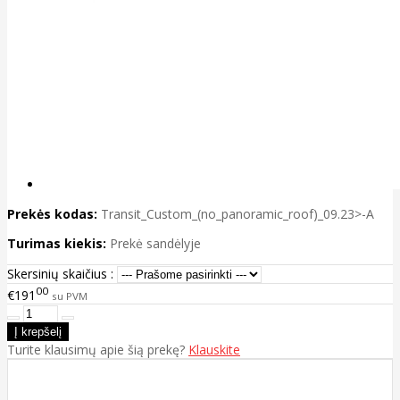
Prekės kodas:
Transit_Custom_(no_panoramic_roof)_09.23>-A
Turimas kiekis:
Prekė sandėlyje
Skersinių skaičius :
00
€191
su PVM
Turite klausimų apie šią prekę?
Klauskite