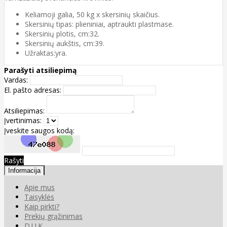
Keliamoji galia, 50 kg x skersinių skaičius.
Skersinių tipas: plieniniai, aptraukti plastmase.
Skersinių plotis, cm:32.
Skersinių aukštis, cm:39.
Užraktas:yra.
Parašyti atsiliepimą
Vardas:
El. pašto adresas:
Atsiliepimas:
Įvertinimas:
Įveskite saugos kodą:
Rašyti
Informacija
Apie mus
Taisyklės
Kaip pirkti?
Prekių grąžinimas
D.U.K.