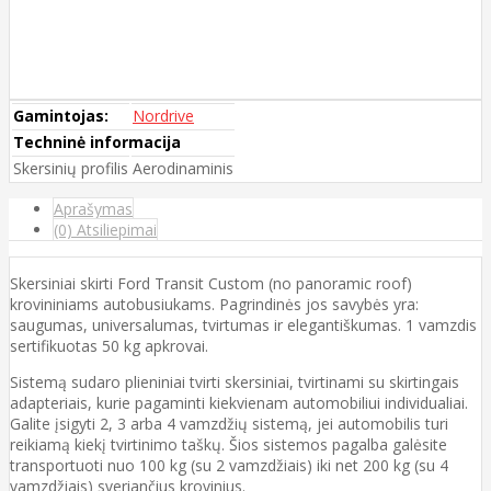
Gamintojas:
Nordrive
Techninė informacija
Skersinių profilis
Aerodinaminis
Aprašymas
(0) Atsiliepimai
Skersiniai skirti Ford Transit Custom (no panoramic roof)
krovininiams autobusiukams. Pagrindinės jos savybės yra:
saugumas, universalumas, tvirtumas ir elegantiškumas. 1 vamzdis
sertifikuotas 50 kg apkrovai.
Sistemą sudaro plieniniai tvirti skersiniai, tvirtinami su skirtingais
adapteriais, kurie pagaminti kiekvienam automobiliui individualiai.
Galite įsigyti 2, 3 arba 4 vamzdžių sistemą, jei automobilis turi
reikiamą kiekį tvirtinimo taškų. Šios sistemos pagalba galėsite
transportuoti nuo 100 kg (su 2 vamzdžiais) iki net 200 kg (su 4
vamzdžiais) sveriančius krovinius.