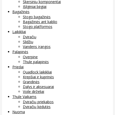
Skersinių komponentai
Išilginiai bėgiai
Bagažinės
Stogo bagažinės
Bagažinės ant kablio
Stogo platformos
Laikikliai
Dviračių
Slidžių
Vandens įrangos
Palapinės
Overpine
Thule palapinės
Priedai
Quadlock laikikliai
Krepšiai ir kuprinės
Grandinės
Dalys ir aksesuarai
Voile dirželiai
Thule Vaikams
Dviračių priekabos
Dviračių kėdutės
Nuoma