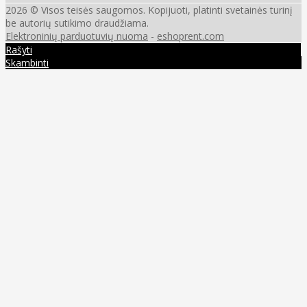
2026 © Visos teisės saugomos. Kopijuoti, platinti svetainės turinį
be autorių sutikimo draudžiama.
Elektroninių parduotuvių nuoma
-
eshoprent.com
Rašyti
Skambinti