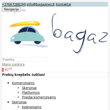
+37067288299
info@bagazines.lt
Kontaktai
Navigacija
Mano paskyra
00
€0
0
Prekių krepšelis tuščias!
Komerciniams
Skersiniai
Platformos
Priedai komerciniams
Skersiniai
Keleiviniams