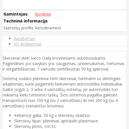
Gamintojas:
Nordrive
Techninė informacija
Skersinių profilis
Aerodinaminis
Aprašymas
(0) Atsiliepimai
Skersiniai skirti Iveco Daily krovininiams autobusiukams.
Pagrindinės jos savybės yra: saugumas, universalumas, tvirtumas
ir elegantiškumas. 1 vamzdis sertifikuotas 50 kg apkrovai.
Sistemą sudaro plieniniai tvirti skersiniai, tvirtinami su skirtingais
adapteriais, kurie pagaminti kiekvienam automobiliui individualiai.
Galite įsigyti 2, 3 arba 4 vamzdžių sistemą, jei automobilis turi
reikiamą kiekį tvirtinimo taškų. Šios sistemos pagalba galėsite
transportuoti nuo 100 kg (su 2 vamzdžiais) iki net 200 kg (su 4
vamzdžiais) sveriančius krovinius.
Keliamoji galia, 50 kg x skersinių skaičius.
Skersinių tipas: plieniniai, aptraukti plastmase.
Skersinių plotis, cm:32.