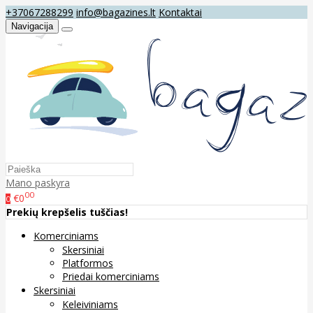
+37067288299
info@bagazines.lt
Kontaktai
Navigacija
Mano paskyra
00
€0
0
Prekių krepšelis tuščias!
Komerciniams
Skersiniai
Platformos
Priedai komerciniams
Skersiniai
Keleiviniams