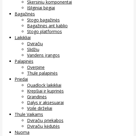
Skersinių komponentai
Išilginiai bėgiai
Bagažinės
Stogo bagažinės
Bagažinės ant kablio
Stogo platformos
Laikikliai
Dviračių
Slidžių
Vandens įrangos
Palapinės
Overpine
Thule palapinės
Priedai
Quadlock laikikliai
Krepšiai ir kuprinės
Grandinės
Dalys ir aksesuarai
Voile dirželiai
Thule Vaikams
Dviračių priekabos
Dviračių kėdutės
Nuoma