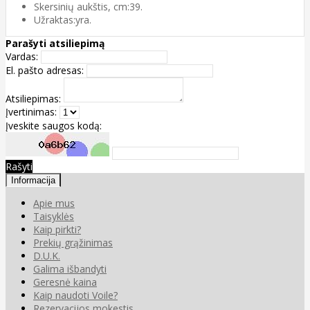
Skersinių aukštis, cm:39.
Užraktas:yra.
Parašyti atsiliepimą
Vardas:
El. pašto adresas:
Atsiliepimas:
Įvertinimas:
Įveskite saugos kodą:
Rašyti
Informacija
Apie mus
Taisyklės
Kaip pirkti?
Prekių grąžinimas
D.U.K.
Galima išbandyti
Geresnė kaina
Kaip naudoti Voile?
Rezervacijos mokestis