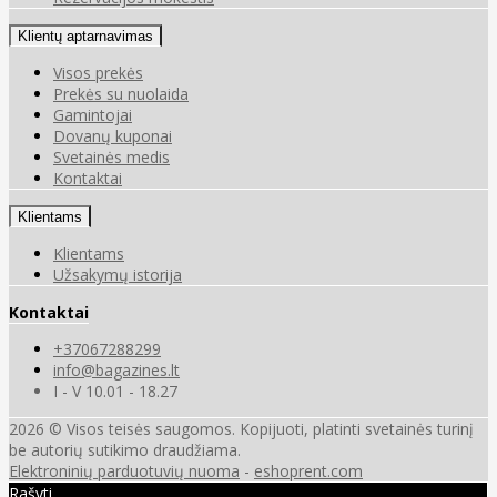
Klientų aptarnavimas
Visos prekės
Prekės su nuolaida
Gamintojai
Dovanų kuponai
Svetainės medis
Kontaktai
Klientams
Klientams
Užsakymų istorija
Kontaktai
+37067288299
info@bagazines.lt
I - V 10.01 - 18.27
2026 © Visos teisės saugomos. Kopijuoti, platinti svetainės turinį
be autorių sutikimo draudžiama.
Elektroninių parduotuvių nuoma
-
eshoprent.com
Rašyti