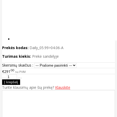
Prekės kodas:
Daily_05.99>04.06-A
Turimas kiekis:
Prekė sandėlyje
Skersinių skaičius :
00
€291
su PVM
Turite klausimų apie šią prekę?
Klauskite