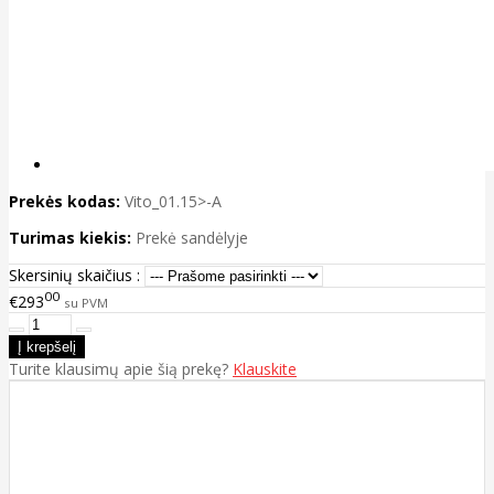
Prekės kodas:
Vito_01.15>-A
Turimas kiekis:
Prekė sandėlyje
Skersinių skaičius :
00
€293
su PVM
Turite klausimų apie šią prekę?
Klauskite