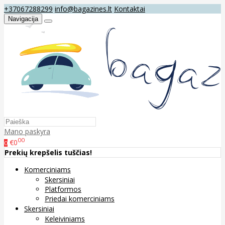
+37067288299
info@bagazines.lt
Kontaktai
Navigacija
Mano paskyra
00
€0
0
Prekių krepšelis tuščias!
Komerciniams
Skersiniai
Platformos
Priedai komerciniams
Skersiniai
Keleiviniams