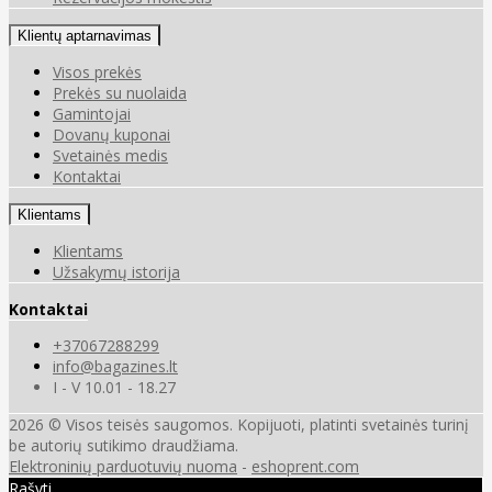
Klientų aptarnavimas
Visos prekės
Prekės su nuolaida
Gamintojai
Dovanų kuponai
Svetainės medis
Kontaktai
Klientams
Klientams
Užsakymų istorija
Kontaktai
+37067288299
info@bagazines.lt
I - V 10.01 - 18.27
2026 © Visos teisės saugomos. Kopijuoti, platinti svetainės turinį
be autorių sutikimo draudžiama.
Elektroninių parduotuvių nuoma
-
eshoprent.com
Rašyti