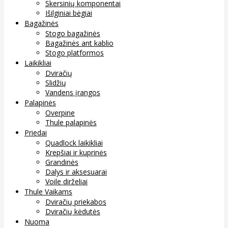
Skersinių komponentai
Išilginiai bėgiai
Bagažinės
Stogo bagažinės
Bagažinės ant kablio
Stogo platformos
Laikikliai
Dviračių
Slidžių
Vandens įrangos
Palapinės
Overpine
Thule palapinės
Priedai
Quadlock laikikliai
Krepšiai ir kuprinės
Grandinės
Dalys ir aksesuarai
Voile dirželiai
Thule Vaikams
Dviračių priekabos
Dviračių kėdutės
Nuoma