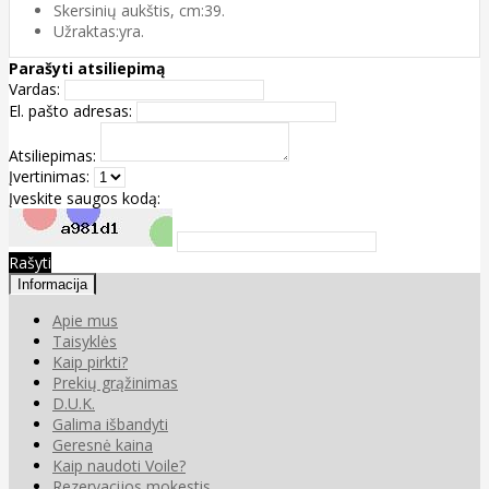
Skersinių aukštis, cm:39.
Užraktas:yra.
Parašyti atsiliepimą
Vardas:
El. pašto adresas:
Atsiliepimas:
Įvertinimas:
Įveskite saugos kodą:
Rašyti
Informacija
Apie mus
Taisyklės
Kaip pirkti?
Prekių grąžinimas
D.U.K.
Galima išbandyti
Geresnė kaina
Kaip naudoti Voile?
Rezervacijos mokestis