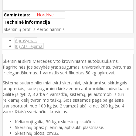
Gamintojas:
Nordrive
Techninė informacija
Skersinių profilis
Aerodinaminis
Aprašymas
(0) Atsiliepimai
Skersiniai skirti Mercedes Vito krovininiams autobusiukams.
Pagrindinės jos savybės yra: saugumas, universalumas, tvirtumas
ir elegantiškumas. 1 vamzdis sertifikuotas 50 kg apkrovai.
Sistemą sudaro plieniniai tvirti skersiniai, tvirtinami su skirtingais
adapteriais, kurie pagaminti kiekvienam automobiliui individualiai.
Galite įsigyti 2, 3 arba 4 vamzdžių sistemą, jei automobilis turi
reikiamą kiekį tvirtinimo taškų. Šios sistemos pagalba galėsite
transportuoti nuo 100 kg (su 2 vamzdžiais) iki net 200 kg (su 4
vamzdžiais) sveriančius krovinius.
Keliamoji galia, 50 kg x skersinių skaičius.
Skersinių tipas: plieniniai, aptraukti plastmase.
Skersinių plotis, cm:32.