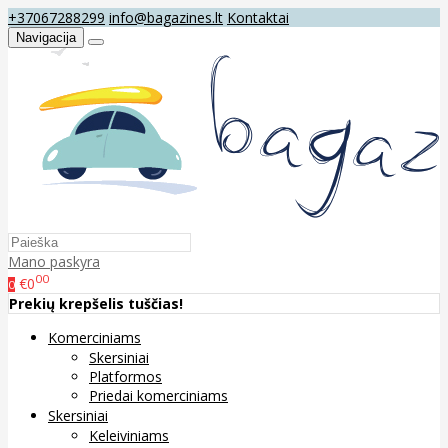
+37067288299
info@bagazines.lt
Kontaktai
Navigacija
Mano paskyra
00
€0
0
Prekių krepšelis tuščias!
Komerciniams
Skersiniai
Platformos
Priedai komerciniams
Skersiniai
Keleiviniams