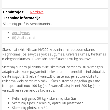
Gamintojas:
Nordrive
Techninė informacija
Skersinių profilis
Aerodinaminis
Aprašymas
(0) Atsiliepimai
Skersiniai skirti Nissan NV250 krovininiams autobusiukams.
Pagrindinės jos savybės yra: saugumas, universalumas, tvirtumas
ir elegantiškumas. 1 vamzdis sertifikuotas 50 kg apkrovai.
Sistemą sudaro plieniniai tvirti skersiniai, tvirtinami su skirtingais
adapteriais, kurie pagaminti kiekvienam automobiliui individualiai.
Galite įsigyti 2, 3 arba 4 vamzdžių sistemą, jei automobilis turi
reikiamą kiekį tvirtinimo taškų. Šios sistemos pagalba galėsite
transportuoti nuo 100 kg (su 2 vamzdžiais) iki net 200 kg (su 4
vamzdžiais) sveriančius krovinius.
Keliamoji galia, 50 kg x skersinių skaičius.
Skersinių tipas: plieniniai, aptraukti plastmase.
Skersinių plotis, cm:32.