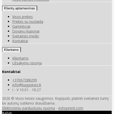
Klientų aptarnavimas
Visos prekės
Prekės su nuolaida
Gamintojai
Dovanų kuponai
Svetainės medis
Kontaktai
Klientams
Klientams
Užsakymų istorija
Kontaktai
+37067288299
info@bagazines.lt
I - V 10.01 - 18.27
2026 © Visos teisės saugomos. Kopijuoti, platinti svetainės turinį
be autorių sutikimo draudžiama.
Elektroninių parduotuvių nuoma
-
eshoprent.com
Rašyti