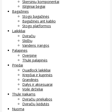
Skersinių komponentai
Išilginiai bėgiai
Bagažinės
Stogo bagažinės
Bagažinės ant kablio
Stogo platformos
Laikikliai
Dviračių
Slidžių
Vandens įrangos
Palapinės
Overpine
Thule palapinės
Priedai
Quadlock laikikliai
Krepšiai ir kuprinės
Grandinės
Dalys ir aksesuarai
Voile dirželiai
Thule Vaikams
Dviračių priekabos
Dviračių kėdutės
Nuoma