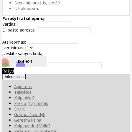
Skersinių aukštis, cm:39.
Užraktas:yra.
Parašyti atsiliepimą
Vardas:
El. pašto adresas:
Atsiliepimas:
Įvertinimas:
Įveskite saugos kodą:
Rašyti
Informacija
Apie mus
Taisyklės
Kaip pirkti?
Prekių grąžinimas
D.U.K.
Galima išbandyti
Geresnė kaina
Kaip naudoti Voile?
Rezervacijos mokestis