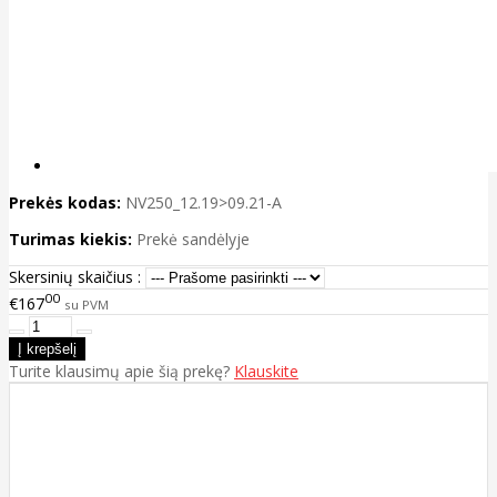
Prekės kodas:
NV250_12.19>09.21-A
Turimas kiekis:
Prekė sandėlyje
Skersinių skaičius :
00
€167
su PVM
Turite klausimų apie šią prekę?
Klauskite