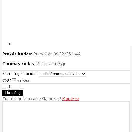
Prekės kodas:
Primastar_09.02>05.14-A
Turimas kiekis:
Prekė sandėlyje
Skersinių skaičius :
00
€285
su PVM
Turite klausimų apie šią prekę?
Klauskite