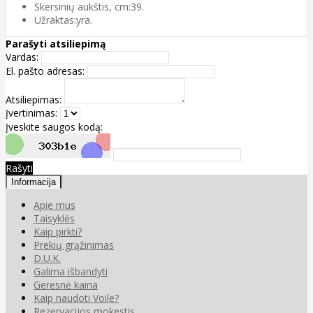
Skersinių aukštis, cm:39.
Užraktas:yra.
Parašyti atsiliepimą
Vardas:
El. pašto adresas:
Atsiliepimas:
Įvertinimas:
Įveskite saugos kodą:
Rašyti
Informacija
Apie mus
Taisyklės
Kaip pirkti?
Prekių grąžinimas
D.U.K.
Galima išbandyti
Geresnė kaina
Kaip naudoti Voile?
Rezervacijos mokestis