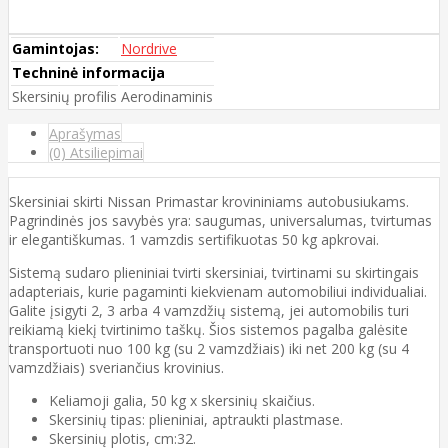
Gamintojas:
Nordrive
Techninė informacija
Skersinių profilis
Aerodinaminis
Aprašymas
(0) Atsiliepimai
Skersiniai skirti Nissan Primastar krovininiams autobusiukams.
Pagrindinės jos savybės yra: saugumas, universalumas, tvirtumas
ir elegantiškumas. 1 vamzdis sertifikuotas 50 kg apkrovai.
Sistemą sudaro plieniniai tvirti skersiniai, tvirtinami su skirtingais
adapteriais, kurie pagaminti kiekvienam automobiliui individualiai.
Galite įsigyti 2, 3 arba 4 vamzdžių sistemą, jei automobilis turi
reikiamą kiekį tvirtinimo taškų. Šios sistemos pagalba galėsite
transportuoti nuo 100 kg (su 2 vamzdžiais) iki net 200 kg (su 4
vamzdžiais) sveriančius krovinius.
Keliamoji galia, 50 kg x skersinių skaičius.
Skersinių tipas: plieniniai, aptraukti plastmase.
Skersinių plotis, cm:32.