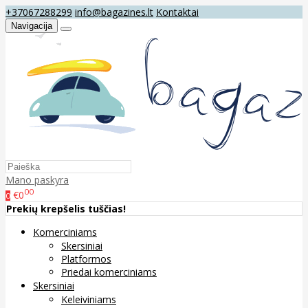
+37067288299
info@bagazines.lt
Kontaktai
Navigacija
Mano paskyra
00
€0
0
Prekių krepšelis tuščias!
Komerciniams
Skersiniai
Platformos
Priedai komerciniams
Skersiniai
Keleiviniams