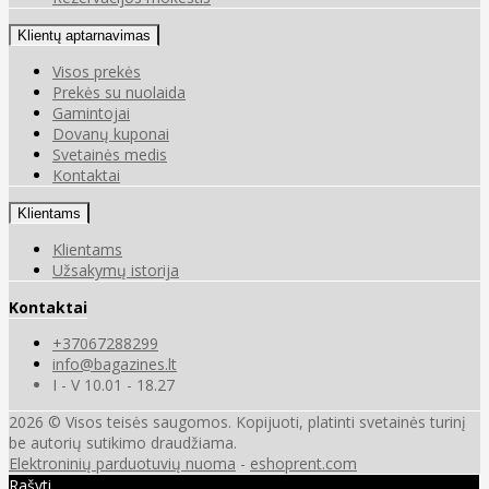
Klientų aptarnavimas
Visos prekės
Prekės su nuolaida
Gamintojai
Dovanų kuponai
Svetainės medis
Kontaktai
Klientams
Klientams
Užsakymų istorija
Kontaktai
+37067288299
info@bagazines.lt
I - V 10.01 - 18.27
2026 © Visos teisės saugomos. Kopijuoti, platinti svetainės turinį
be autorių sutikimo draudžiama.
Elektroninių parduotuvių nuoma
-
eshoprent.com
Rašyti