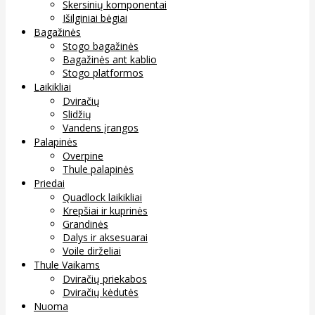
Skersinių komponentai
Išilginiai bėgiai
Bagažinės
Stogo bagažinės
Bagažinės ant kablio
Stogo platformos
Laikikliai
Dviračių
Slidžių
Vandens įrangos
Palapinės
Overpine
Thule palapinės
Priedai
Quadlock laikikliai
Krepšiai ir kuprinės
Grandinės
Dalys ir aksesuarai
Voile dirželiai
Thule Vaikams
Dviračių priekabos
Dviračių kėdutės
Nuoma