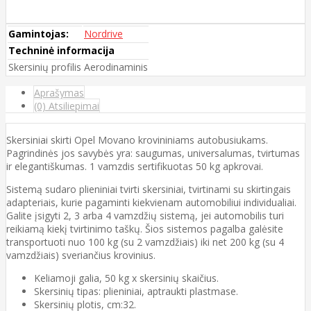
Gamintojas:
Nordrive
Techninė informacija
Skersinių profilis
Aerodinaminis
Aprašymas
(0) Atsiliepimai
Skersiniai skirti Opel Movano krovininiams autobusiukams.
Pagrindinės jos savybės yra: saugumas, universalumas, tvirtumas
ir elegantiškumas. 1 vamzdis sertifikuotas 50 kg apkrovai.
Sistemą sudaro plieniniai tvirti skersiniai, tvirtinami su skirtingais
adapteriais, kurie pagaminti kiekvienam automobiliui individualiai.
Galite įsigyti 2, 3 arba 4 vamzdžių sistemą, jei automobilis turi
reikiamą kiekį tvirtinimo taškų. Šios sistemos pagalba galėsite
transportuoti nuo 100 kg (su 2 vamzdžiais) iki net 200 kg (su 4
vamzdžiais) sveriančius krovinius.
Keliamoji galia, 50 kg x skersinių skaičius.
Skersinių tipas: plieniniai, aptraukti plastmase.
Skersinių plotis, cm:32.