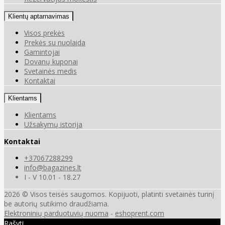
Klientų aptarnavimas
Visos prekės
Prekės su nuolaida
Gamintojai
Dovanų kuponai
Svetainės medis
Kontaktai
Klientams
Klientams
Užsakymų istorija
Kontaktai
+37067288299
info@bagazines.lt
I - V 10.01 - 18.27
2026 © Visos teisės saugomos. Kopijuoti, platinti svetainės turinį
be autorių sutikimo draudžiama.
Elektroninių parduotuvių nuoma
-
eshoprent.com
Rašyti