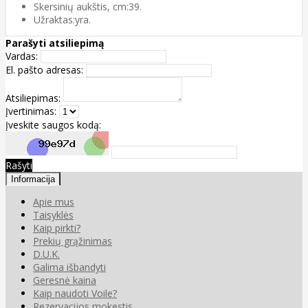
Skersinių aukštis, cm:39.
Užraktas:yra.
Parašyti atsiliepimą
Vardas:
El. pašto adresas:
Atsiliepimas:
Įvertinimas:
Įveskite saugos kodą:
Rašyti
Informacija
Apie mus
Taisyklės
Kaip pirkti?
Prekių grąžinimas
D.U.K.
Galima išbandyti
Geresnė kaina
Kaip naudoti Voile?
Rezervacijos mokestis