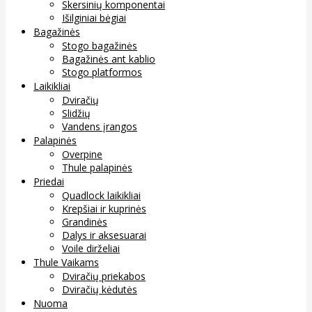
Skersinių komponentai
Išilginiai bėgiai
Bagažinės
Stogo bagažinės
Bagažinės ant kablio
Stogo platformos
Laikikliai
Dviračių
Slidžių
Vandens įrangos
Palapinės
Overpine
Thule palapinės
Priedai
Quadlock laikikliai
Krepšiai ir kuprinės
Grandinės
Dalys ir aksesuarai
Voile dirželiai
Thule Vaikams
Dviračių priekabos
Dviračių kėdutės
Nuoma