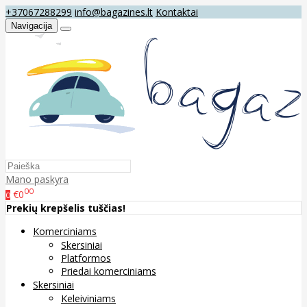
+37067288299
info@bagazines.lt
Kontaktai
Navigacija
Mano paskyra
00
€0
0
Prekių krepšelis tuščias!
Komerciniams
Skersiniai
Platformos
Priedai komerciniams
Skersiniai
Keleiviniams