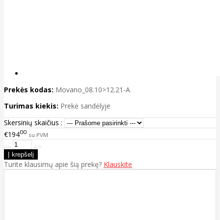
Prekės kodas:
Movano_08.10>12.21-A
Turimas kiekis:
Prekė sandėlyje
Skersinių skaičius :
00
€194
su PVM
Turite klausimų apie šią prekę?
Klauskite