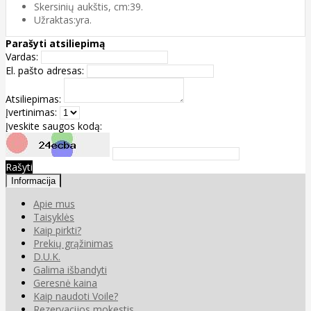
Skersinių aukštis, cm:39.
Užraktas:yra.
Parašyti atsiliepimą
Vardas:
El. pašto adresas:
Atsiliepimas:
Įvertinimas:
Įveskite saugos kodą:
Rašyti
Informacija
Apie mus
Taisyklės
Kaip pirkti?
Prekių grąžinimas
D.U.K.
Galima išbandyti
Geresnė kaina
Kaip naudoti Voile?
Rezervacijos mokestis