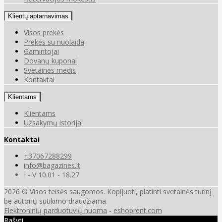
Klientų aptarnavimas
Visos prekės
Prekės su nuolaida
Gamintojai
Dovanų kuponai
Svetainės medis
Kontaktai
Klientams
Klientams
Užsakymų istorija
Kontaktai
+37067288299
info@bagazines.lt
I - V 10.01 - 18.27
2026 © Visos teisės saugomos. Kopijuoti, platinti svetainės turinį
be autorių sutikimo draudžiama.
Elektroninių parduotuvių nuoma
-
eshoprent.com
Rašyti