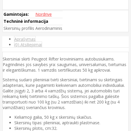
Gamintojas:
Nordrive
Techninė informacija
Skersinių profilis
Aerodinaminis
Aprašymas
(0) Atsiliepimai
Skersiniai skirti Peugeot Rifter krovininiams autobusiukams.
Pagrindinės jos savybės yra: saugumas, universalumas, tvirtumas
ir elegantiškumas. 1 vamzdis sertifikuotas 50 kg apkrovai.
Sistemą sudaro plieniniai tvirti skersiniai, tvirtinami su skirtingais
adapteriais, kurie pagaminti kiekvienam automobiliui individualiai.
Galite įsigyti 2, 3 arba 4 vamzdžių sistemą, jei automobilis turi
reikiamą kiekį tvirtinimo taškų. Šios sistemos pagalba galėsite
transportuoti nuo 100 kg (su 2 vamzdžiais) iki net 200 kg (su 4
vamzdžiais) sveriančius krovinius.
Keliamoji galia, 50 kg x skersinių skaičius.
Skersinių tipas: plieniniai, aptraukti plastmase.
Skersinių plotis, cm:32.