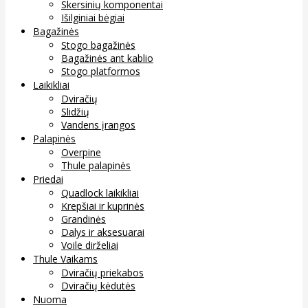
Skersinių komponentai
Išilginiai bėgiai
Bagažinės
Stogo bagažinės
Bagažinės ant kablio
Stogo platformos
Laikikliai
Dviračių
Slidžių
Vandens įrangos
Palapinės
Overpine
Thule palapinės
Priedai
Quadlock laikikliai
Krepšiai ir kuprinės
Grandinės
Dalys ir aksesuarai
Voile dirželiai
Thule Vaikams
Dviračių priekabos
Dviračių kėdutės
Nuoma