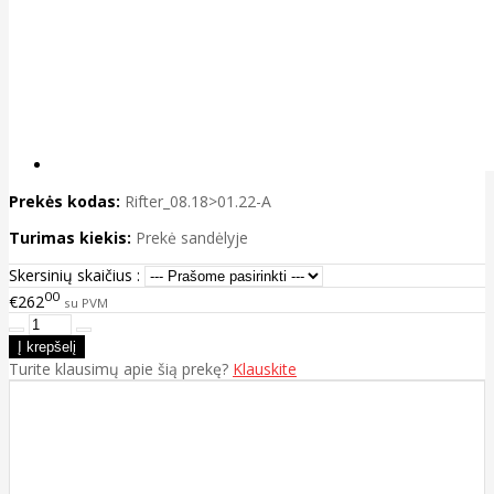
Prekės kodas:
Rifter_08.18>01.22-A
Turimas kiekis:
Prekė sandėlyje
Skersinių skaičius :
00
€262
su PVM
Turite klausimų apie šią prekę?
Klauskite