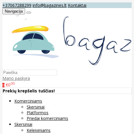
+37067288299
info@bagazines.lt
Kontaktai
Navigacija
Mano paskyra
00
€0
0
Prekių krepšelis tuščias!
Komerciniams
Skersiniai
Platformos
Priedai komerciniams
Skersiniai
Keleiviniams