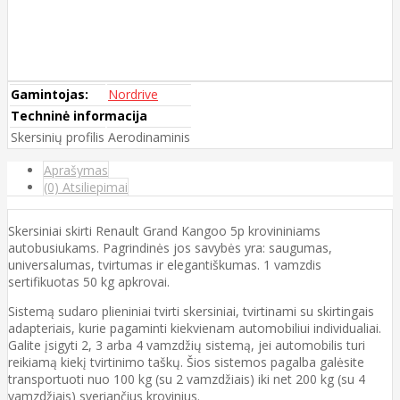
Gamintojas:
Nordrive
Techninė informacija
Skersinių profilis
Aerodinaminis
Aprašymas
(0) Atsiliepimai
Skersiniai skirti Renault Grand Kangoo 5p krovininiams
autobusiukams. Pagrindinės jos savybės yra: saugumas,
universalumas, tvirtumas ir elegantiškumas. 1 vamzdis
sertifikuotas 50 kg apkrovai.
Sistemą sudaro plieniniai tvirti skersiniai, tvirtinami su skirtingais
adapteriais, kurie pagaminti kiekvienam automobiliui individualiai.
Galite įsigyti 2, 3 arba 4 vamzdžių sistemą, jei automobilis turi
reikiamą kiekį tvirtinimo taškų. Šios sistemos pagalba galėsite
transportuoti nuo 100 kg (su 2 vamzdžiais) iki net 200 kg (su 4
vamzdžiais) sveriančius krovinius.