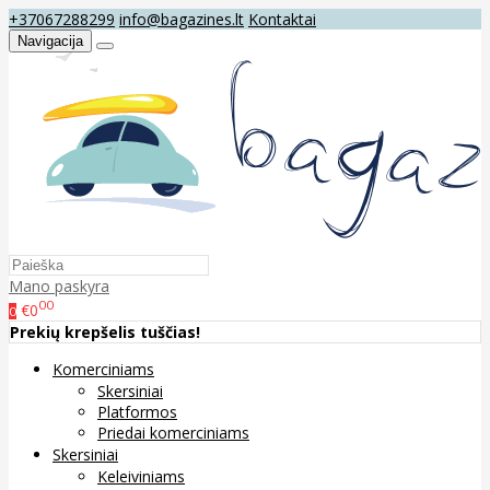
+37067288299
info@bagazines.lt
Kontaktai
Navigacija
Mano paskyra
00
€0
0
Prekių krepšelis tuščias!
Komerciniams
Skersiniai
Platformos
Priedai komerciniams
Skersiniai
Keleiviniams