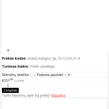
Prekės kodas:
Grand_Kangoo_5p_10.12>05.21-A
Turimas kiekis:
Prekė sandėlyje
Skersinių skaičius :
00
€251
su PVM
Turite klausimų apie šią prekę?
Klauskite