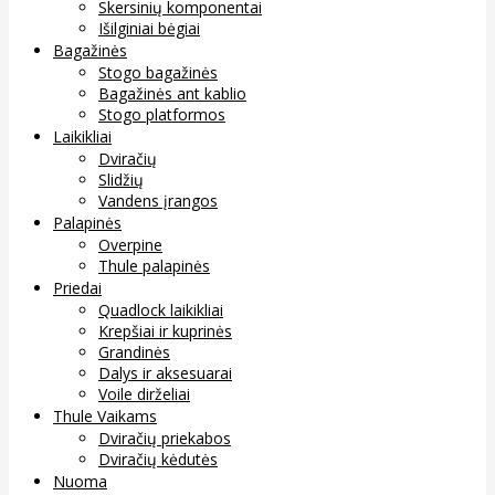
Skersinių komponentai
Išilginiai bėgiai
Bagažinės
Stogo bagažinės
Bagažinės ant kablio
Stogo platformos
Laikikliai
Dviračių
Slidžių
Vandens įrangos
Palapinės
Overpine
Thule palapinės
Priedai
Quadlock laikikliai
Krepšiai ir kuprinės
Grandinės
Dalys ir aksesuarai
Voile dirželiai
Thule Vaikams
Dviračių priekabos
Dviračių kėdutės
Nuoma