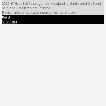
2026 © Visos teisės saugomos. Kopijuoti, platinti svetainės turinį
be autorių sutikimo draudžiama.
Elektroninių parduotuvių nuoma
-
eshoprent.com
Rašyti
Skambinti