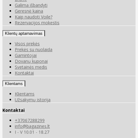
Galima išbandyti
Geresnė kaina
Kaip naudoti Voile?
Rezervacijos mokestis
Klientų aptarnavimas
Visos prekės
Prekės su nuolaida
Gamintojai
Dovanų kuponai
Svetainės medis
Kontaktai
Klientams
Klientams
Užsakymų istorija
Kontaktai
+37067288299
info@bagazines.lt
I - V 10.01 - 18.27