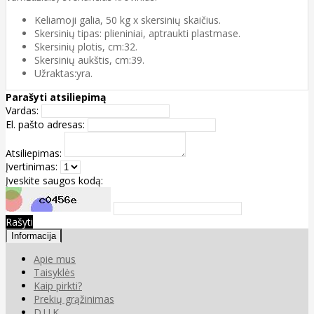
Keliamoji galia, 50 kg x skersinių skaičius.
Skersinių tipas: plieniniai, aptraukti plastmase.
Skersinių plotis, cm:32.
Skersinių aukštis, cm:39.
Užraktas:yra.
Parašyti atsiliepimą
Vardas:
El. pašto adresas:
Atsiliepimas:
Įvertinimas:
Įveskite saugos kodą:
Rašyti
Informacija
Apie mus
Taisyklės
Kaip pirkti?
Prekių grąžinimas
D.U.K.