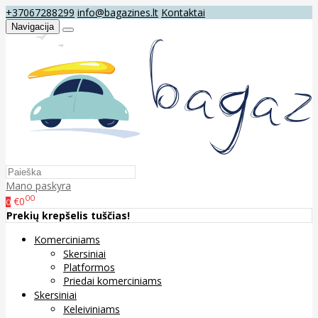
+37067288299
info@bagazines.lt
Kontaktai
Navigacija
Mano paskyra
00
€0
0
Prekių krepšelis tuščias!
Komerciniams
Skersiniai
Platformos
Priedai komerciniams
Skersiniai
Keleiviniams