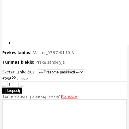
Prekės kodas:
Master_07.97>01.10-A
Turimas kiekis:
Prekė sandėlyje
Skersinių skaičius :
00
€296
su PVM
Turite klausimų apie šią prekę?
Klauskite