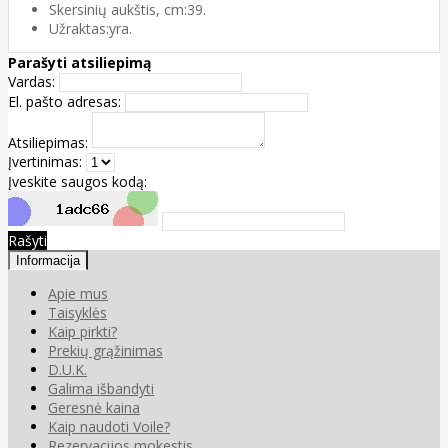
Skersinių aukštis, cm:39.
Užraktas:yra.
Parašyti atsiliepimą
Vardas:
El. pašto adresas:
Atsiliepimas:
Įvertinimas:
Įveskite saugos kodą:
Rašyti
Informacija
Apie mus
Taisyklės
Kaip pirkti?
Prekių grąžinimas
D.U.K.
Galima išbandyti
Geresnė kaina
Kaip naudoti Voile?
Rezervacijos mokestis