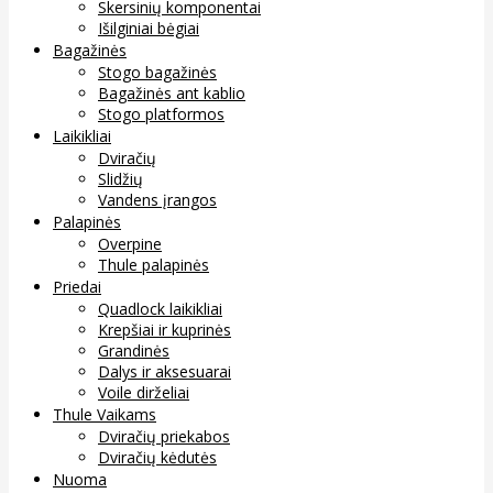
Skersinių komponentai
Išilginiai bėgiai
Bagažinės
Stogo bagažinės
Bagažinės ant kablio
Stogo platformos
Laikikliai
Dviračių
Slidžių
Vandens įrangos
Palapinės
Overpine
Thule palapinės
Priedai
Quadlock laikikliai
Krepšiai ir kuprinės
Grandinės
Dalys ir aksesuarai
Voile dirželiai
Thule Vaikams
Dviračių priekabos
Dviračių kėdutės
Nuoma