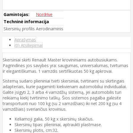
Gamintojas:
Nordrive
Techninė informacija
Skersinių profilis
Aerodinaminis
Aprašymas
(0) Atsiliepimai
Skersiniai skirti Renault Master krovininiams autobusiukams.
Pagrindinės jos savybės yra: saugumas, universalumas, tvirtumas
ir elegantiškumas. 1 vamzdis sertifikuotas 50 kg apkrovai.
Sistemą sudaro plieniniai tvirti skersiniai, tvirtinami su skirtingais
adapteriais, kurie pagaminti kiekvienam automobiliui individualiai.
Galite įsigyti 2, 3 arba 4 vamzdžių sistemą, jei automobilis turi
reikiamą kiekį tvirtinimo taškų. Šios sistemos pagalba galėsite
transportuoti nuo 100 kg (su 2 vamzdžiais) iki net 200 kg (su 4
vamzdžiais) sveriančius krovinius.
Keliamoji galia, 50 kg x skersinių skaičius.
Skersinių tipas: plieniniai, aptraukti plastmase.
Skersinių plotis, cm:32.