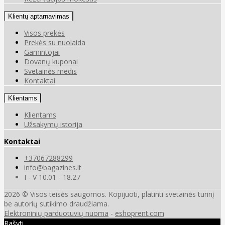
Klientų aptarnavimas
Visos prekės
Prekės su nuolaida
Gamintojai
Dovanų kuponai
Svetainės medis
Kontaktai
Klientams
Klientams
Užsakymų istorija
Kontaktai
+37067288299
info@bagazines.lt
I - V 10.01 - 18.27
2026 © Visos teisės saugomos. Kopijuoti, platinti svetainės turinį
be autorių sutikimo draudžiama.
Elektroninių parduotuvių nuoma
-
eshoprent.com
Rašyti