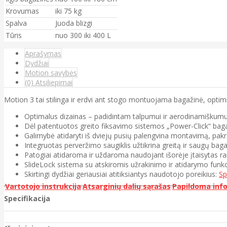
Krovumas
iki 75 kg
Spalva
Juoda blizgi
Tūris
nuo 300 iki 400 L
Aprašymas
Dydžiai
Motion savybės
(0) Atsiliepimai
Motion 3 tai stilinga ir erdvi ant stogo montuojama bagažinė, opti
Optimalus dizainas – padidintam talpumui ir aerodinamiškumu
Dėl patentuotos greito fiksavimo sistemos „Power-Click“ bagažin
Galimybė atidaryti iš dviejų pusių palengvina montavimą, pakr
Integruotas perveržimo saugiklis užtikrina greitą ir saugų baga
Patogiai atidaroma ir uždaroma naudojant išorėje įtaisytas ra
SlideLock sistema su atskiromis užrakinimo ir atidarymo funkc
Skirtingi dydžiai geriausiai atitiksiantys naudotojo poreikius:
Sp
Vartotojo instrukcija
Atsarginių dalių sąrašas
Papildoma inf
Specifikacija