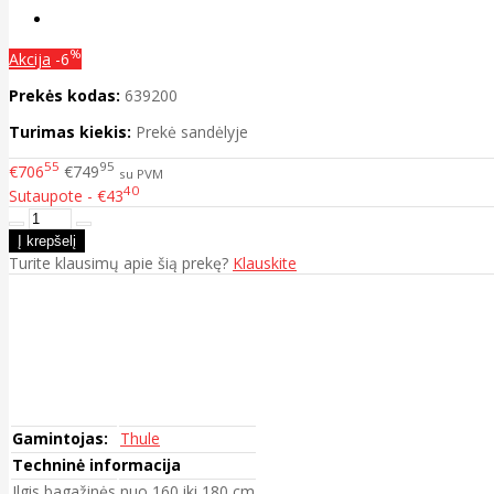
%
Akcija
-6
Prekės kodas:
639200
Turimas kiekis:
Prekė sandėlyje
55
95
€706
€749
su PVM
40
Sutaupote - €43
Turite klausimų apie šią prekę?
Klauskite
Gamintojas:
Thule
Techninė informacija
Ilgis bagažinės
nuo 160 iki 180 cm