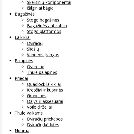
Skersinių komponentai
Išilginiai bėgiai
Bagažinės
Stogo bagažinės
Bagažinės ant kablio
Stogo platformos
Laikikliai
Dviračių
Slidžių
Vandens įrangos
Palapinės
Overpine
Thule palapinės
Priedai
Quadlock laikikliai
Krepšiai ir kuprinės
Grandinės
Dalys ir aksesuarai
Voile dirželiai
Thule Vaikams
Dviračių priekabos
Dviračių kėdutės
Nuoma