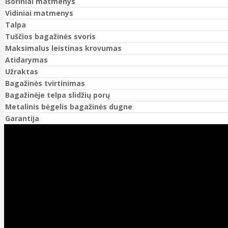
Išoriniai matmenys
Vidiniai matmenys
Talpa
Tuščios bagažinės svoris
Maksimalus leistinas krovumas
Atidarymas
Užraktas
Bagažinės tvirtinimas
Bagažinėje telpa slidžių porų
Metalinis bėgelis bagažinės dugne
Garantija