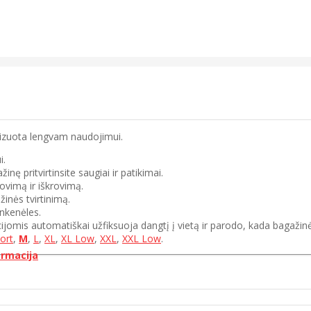
mizuota lengvam naudojimui.
i.
ę pritvirtinsite saugiai ir patikimai.
ovimą ir iškrovimą.
žinės tvirtinimą.
nkenėles.
ijomis automatiškai užfiksuoja dangtį į vietą ir parodo, kada bagažinė
ort
,
M
,
L
,
XL
,
XL Low
,
XXL
,
XXL Low
.
ormacija