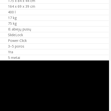
175 x 84 x 44 cm
164 x 69 x 39 cm
400 l
17 kg
75 kg
Iš abiejų pusių
SlideLock
Power-Click
3–5 poros
Yra
5 metai