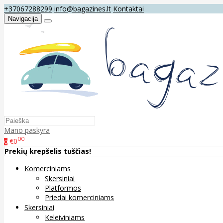
+37067288299
info@bagazines.lt
Kontaktai
Navigacija
Mano paskyra
00
€0
0
Prekių krepšelis tuščias!
Komerciniams
Skersiniai
Platformos
Priedai komerciniams
Skersiniai
Keleiviniams