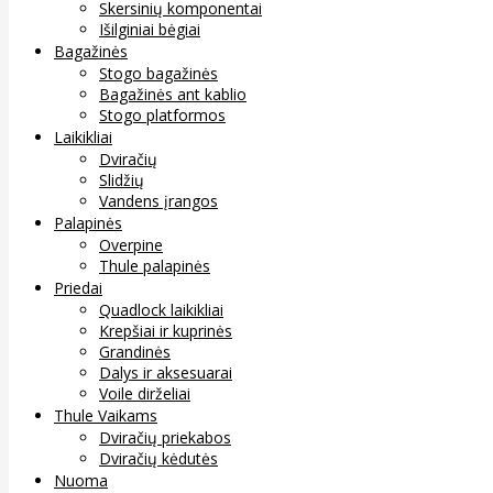
Skersinių komponentai
Išilginiai bėgiai
Bagažinės
Stogo bagažinės
Bagažinės ant kablio
Stogo platformos
Laikikliai
Dviračių
Slidžių
Vandens įrangos
Palapinės
Overpine
Thule palapinės
Priedai
Quadlock laikikliai
Krepšiai ir kuprinės
Grandinės
Dalys ir aksesuarai
Voile dirželiai
Thule Vaikams
Dviračių priekabos
Dviračių kėdutės
Nuoma