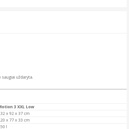
 saugiai uždaryta.
Motion 3 XXL Low
32 x 92 x 37 cm
20 x 77 x 33 cm
50 l