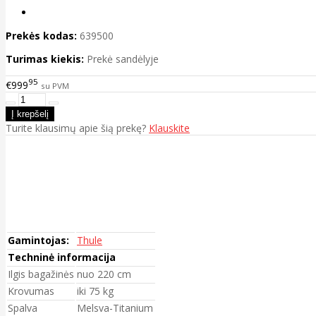
Prekės kodas:
639500
Turimas kiekis:
Prekė sandėlyje
95
€999
su PVM
Turite klausimų apie šią prekę?
Klauskite
Gamintojas:
Thule
Techninė informacija
Ilgis bagažinės
nuo 220 cm
Krovumas
iki 75 kg
Spalva
Melsva-Titanium