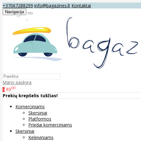
+37067288299
info@bagazines.lt
Kontaktai
Navigacija
Mano paskyra
00
€0
0
Prekių krepšelis tuščias!
Komerciniams
Skersiniai
Platformos
Priedai komerciniams
Skersiniai
Keleiviniams