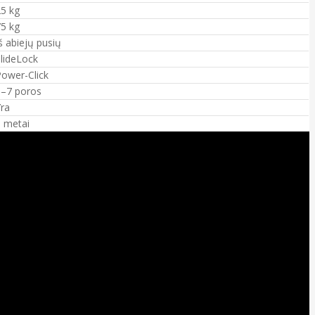
5 kg
5 kg
š abiejų pusių
lideLock
ower-Click
5–7 poros
ra
 metai