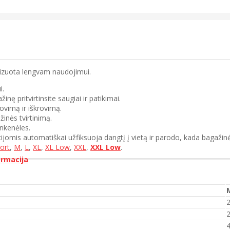
mizuota lengvam naudojimui.
i.
ę pritvirtinsite saugiai ir patikimai.
ovimą ir iškrovimą.
žinės tvirtinimą.
nkenėles.
ijomis automatiškai užfiksuoja dangtį į vietą ir parodo, kada bagažinė
ort
,
M
,
L
,
XL
,
XL Low
,
XXL
,
XXL Low
.
ormacija
2
2
4