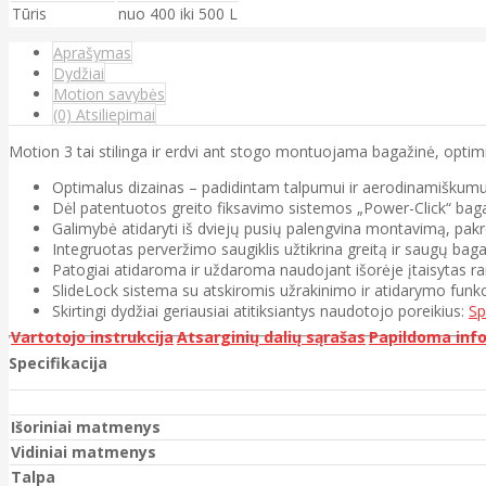
Tūris
nuo 400 iki 500 L
Aprašymas
Dydžiai
Motion savybės
(0) Atsiliepimai
Motion 3 tai stilinga ir erdvi ant stogo montuojama bagažinė, opti
Optimalus dizainas – padidintam talpumui ir aerodinamiškumu
Dėl patentuotos greito fiksavimo sistemos „Power-Click“ bagažin
Galimybė atidaryti iš dviejų pusių palengvina montavimą, pakr
Integruotas perveržimo saugiklis užtikrina greitą ir saugų baga
Patogiai atidaroma ir uždaroma naudojant išorėje įtaisytas ra
SlideLock sistema su atskiromis užrakinimo ir atidarymo funkc
Skirtingi dydžiai geriausiai atitiksiantys naudotojo poreikius:
Sp
Vartotojo instrukcija
Atsarginių dalių sąrašas
Papildoma inf
Specifikacija
Išoriniai matmenys
Vidiniai matmenys
Talpa