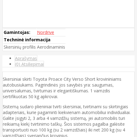
Gamintojas:
Nordrive
Techninė informacija
Skersinių profilis
Aerodinaminis
Aprašymas
(0) Atsiliepimai
Skersiniai skirti Toyota Proace City Verso Short krovininiams
autobusiukams. Pagrindinės jos savybės yra: saugumas,
universalumas, tvirtumas ir elegantiškumas. 1 vamzdis
sertifikuotas 50 kg apkrovai.
Sistemą sudaro plieniniai tvirti skersiniai, tvirtinami su skirtingais
adapteriais, kurie pagaminti kiekvienam automobiliui individualiai.
Galite įsigyti 2, 3 arba 4 vamzdžių sistemą, jei automobilis turi
reikiamą kiekį tvirtinimo taškų. Šios sistemos pagalba galėsite
transportuoti nuo 100 kg (su 2 vamzdžiais) iki net 200 kg (su 4
vamzdžiais) sveriančius krovinius.