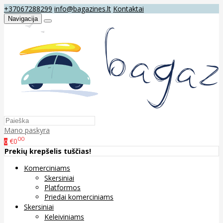
+37067288299
info@bagazines.lt
Kontaktai
Navigacija
Mano paskyra
00
€0
0
Prekių krepšelis tuščias!
Komerciniams
Skersiniai
Platformos
Priedai komerciniams
Skersiniai
Keleiviniams