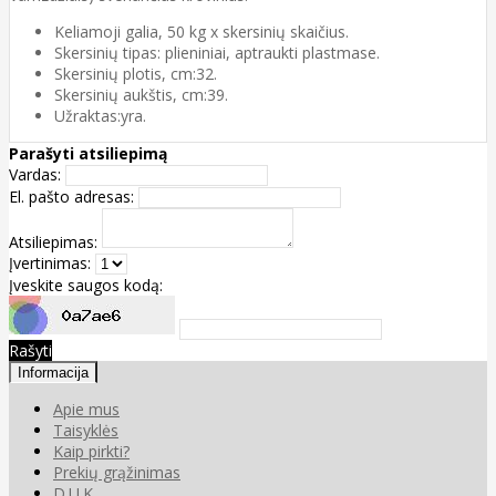
Keliamoji galia, 50 kg x skersinių skaičius.
Skersinių tipas: plieniniai, aptraukti plastmase.
Skersinių plotis, cm:32.
Skersinių aukštis, cm:39.
Užraktas:yra.
Parašyti atsiliepimą
Vardas:
El. pašto adresas:
Atsiliepimas:
Įvertinimas:
Įveskite saugos kodą:
Rašyti
Informacija
Apie mus
Taisyklės
Kaip pirkti?
Prekių grąžinimas
D.U.K.