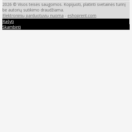
2026 © Visos teisės saugomos. Kopijuoti, platinti svetainės turinį
be autorių sutikimo draudžiama.
Elektroninių parduotuvių nuoma
-
eshoprent.com
Rašyti
Skambinti