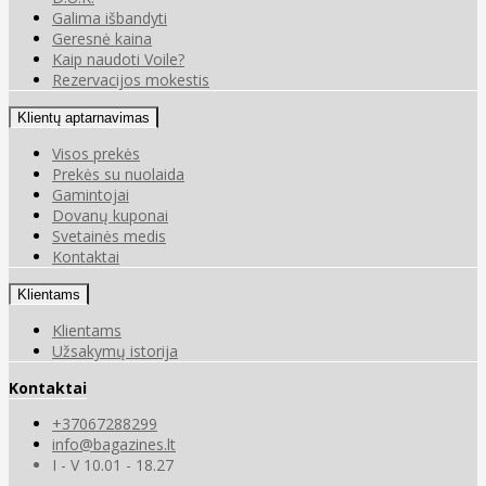
Galima išbandyti
Geresnė kaina
Kaip naudoti Voile?
Rezervacijos mokestis
Klientų aptarnavimas
Visos prekės
Prekės su nuolaida
Gamintojai
Dovanų kuponai
Svetainės medis
Kontaktai
Klientams
Klientams
Užsakymų istorija
Kontaktai
+37067288299
info@bagazines.lt
I - V 10.01 - 18.27