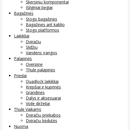
Skersinių komponentai
Išilginiai bėgiai
Bagažinės
Stogo bagažinės
Bagažinės ant kablio
Stogo platformos
Laikikliai
Dviračių
Slidžių
Vandens įrangos
Palapinės
Overpine
Thule palapinės
Priedai
Quadlock laikikliai
Krepšiai ir kuprinės
Grandinės
Dalys ir aksesuarai
Voile dirželiai
Thule Vaikams
Dviračių priekabos
Dviračių kėdutės
Nuoma