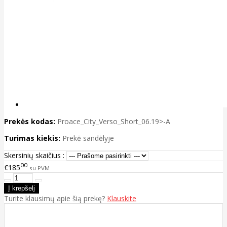
Prekės kodas:
Proace_City_Verso_Short_06.19>-A
Turimas kiekis:
Prekė sandėlyje
Skersinių skaičius :
00
€185
su PVM
Turite klausimų apie šią prekę?
Klauskite