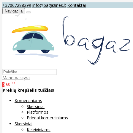
+37067288299
info@bagazines.lt
Kontaktai
Navigacija
Mano paskyra
00
€0
0
Prekių krepšelis tuščias!
Komerciniams
Skersiniai
Platformos
Priedai komerciniams
Skersiniai
Keleiviniams