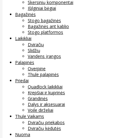
Skersinių komponentai
Išilginiai bėgiai
Bagažinės
Stogo bagažinės
Bagažinės ant kablio
Stogo platformos
Laikikliai
Dviračių
Slidžių
Vandens įrangos
Palapinės
Overpine
Thule palapinės
Priedai
Quadlock laikikliai
Krepšiai ir kuprinės
Grandinės
Dalys ir aksesuarai
Voile dirželiai
Thule Vaikams
Dviračių priekabos
Dviračių kėdutės
Nuoma