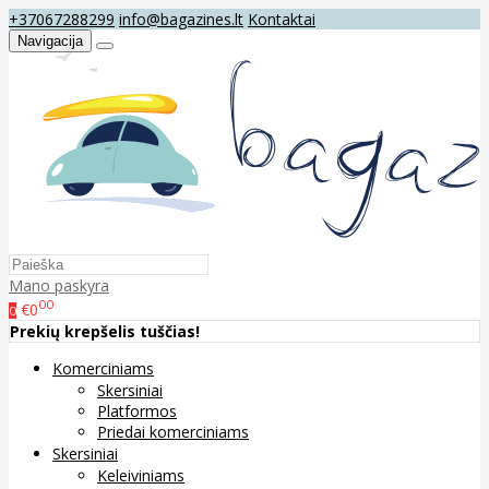
+37067288299
info@bagazines.lt
Kontaktai
Navigacija
Mano paskyra
00
€0
0
Prekių krepšelis tuščias!
Komerciniams
Skersiniai
Platformos
Priedai komerciniams
Skersiniai
Keleiviniams