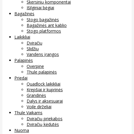
Skersinių komponentai
Išilginiai bėgiai
Bagažinės
Stogo bagažinės
Bagažinės ant kablio
Stogo platformos
Laikikliai
Dviračių
Slidžių
Vandens įrangos
Palapinės
Overpine
Thule palapinės
Priedai
Quadlock laikikliai
Krepšiai ir kuprinės
Grandinės
Dalys ir aksesuarai
Voile dirželiai
Thule Vaikams
Dviračių priekabos
Dviračių kėdutės
Nuoma