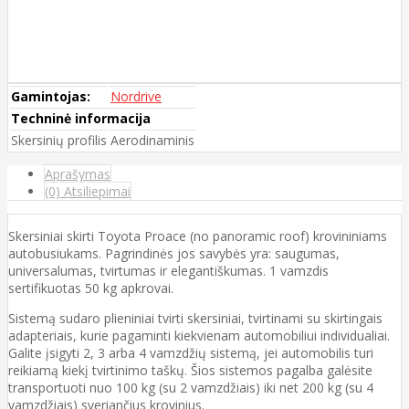
Gamintojas:
Nordrive
Techninė informacija
Skersinių profilis
Aerodinaminis
Aprašymas
(0) Atsiliepimai
Skersiniai skirti Toyota Proace (no panoramic roof) krovininiams
autobusiukams. Pagrindinės jos savybės yra: saugumas,
universalumas, tvirtumas ir elegantiškumas. 1 vamzdis
sertifikuotas 50 kg apkrovai.
Sistemą sudaro plieniniai tvirti skersiniai, tvirtinami su skirtingais
adapteriais, kurie pagaminti kiekvienam automobiliui individualiai.
Galite įsigyti 2, 3 arba 4 vamzdžių sistemą, jei automobilis turi
reikiamą kiekį tvirtinimo taškų. Šios sistemos pagalba galėsite
transportuoti nuo 100 kg (su 2 vamzdžiais) iki net 200 kg (su 4
vamzdžiais) sveriančius krovinius.