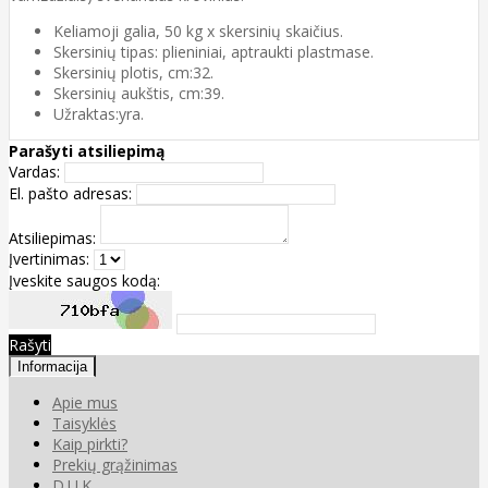
Keliamoji galia, 50 kg x skersinių skaičius.
Skersinių tipas: plieniniai, aptraukti plastmase.
Skersinių plotis, cm:32.
Skersinių aukštis, cm:39.
Užraktas:yra.
Parašyti atsiliepimą
Vardas:
El. pašto adresas:
Atsiliepimas:
Įvertinimas:
Įveskite saugos kodą:
Rašyti
Informacija
Apie mus
Taisyklės
Kaip pirkti?
Prekių grąžinimas
D.U.K.