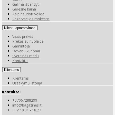
Galima išbandyti
Geresnė kaina
Kaip naudoti Voile?
Rezervacijos mokestis
Klientų aptarnavimas
Visos prekės
Prekės su nuolaida
Gamintojai
Dovanų kuponai
Svetainės medis
Kontaktai
Klientams
Klientams
Užsakymų istorija
Kontaktai
+37067288299
info@bagazines.lt
I - V 10.01 - 18.27