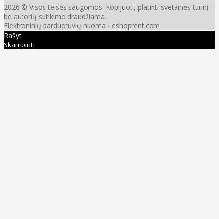
2026 © Visos teisės saugomos. Kopijuoti, platinti svetainės turinį
be autorių sutikimo draudžiama.
Elektroninių parduotuvių nuoma
-
eshoprent.com
Rašyti
Skambinti