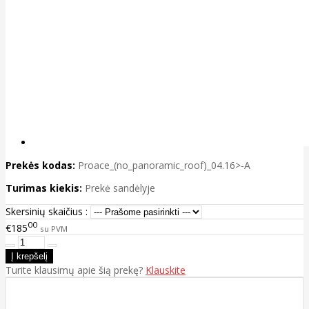
Prekės kodas:
Proace_(no_panoramic_roof)_04.16>-A
Turimas kiekis:
Prekė sandėlyje
Skersinių skaičius :
00
€185
su PVM
Turite klausimų apie šią prekę?
Klauskite