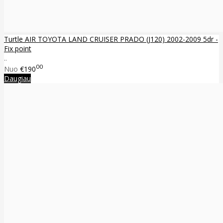
Turtle AIR TOYOTA LAND CRUISER PRADO (J120) 2002-2009 5dr -
Fix point
..
00
Nuo
€190
Daugiau