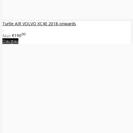
Turtle AIR VOLVO XC40 2018-onwards
..
00
Nuo
€190
Daugiau