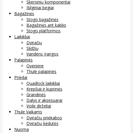
Skersinių komponentai
Išilginiai bėgiai
Bagažinės
Stogo bagažinės
Bagažinės ant kablio
Stogo platformos
Laikikliai
Dviračių
Slidžių
Vandens įrangos
Palapinės
Overpine
Thule palapinės
Priedai
Quadlock laikikliai
Krepšiai ir kuprinės
Grandinės
Dalys ir aksesuarai
Voile dirželiai
Thule Vaikams
Dviračių priekabos
Dviračių kėdutės
Nuoma