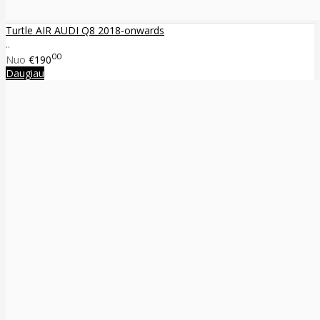
Turtle AIR AUDI Q8 2018-onwards
..
00
Nuo
€190
Daugiau