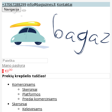
+37067288299
info@bagazines.lt
Kontaktai
Navigacija
Mano paskyra
00
€0
0
Prekių krepšelis tuščias!
Komerciniams
Skersiniai
Platformos
Priedai komerciniams
Skersiniai
Keleiviniams