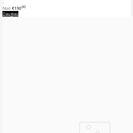
..
00
Nuo
€190
Daugiau