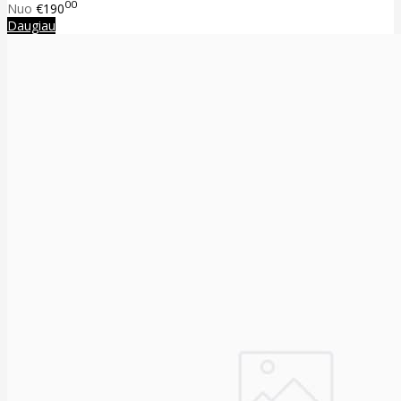
00
Nuo
€190
Daugiau