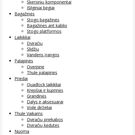
Skersinių komponentai
Išilginiai bėgiai
Bagažinės
Stogo bagažinės
Bagažinės ant kablio
Stogo platformos
Laikikliai
Dviračių
Slidžių
Vandens įrangos
Palapinės
Overpine
Thule palapinės
Priedai
Quadlock laikikliai
Krepšiai ir kuprinės
Grandinės
Dalys ir aksesuarai
Voile dirželiai
Thule Vaikams
Dviračių priekabos
Dviračių kėdutės
Nuoma