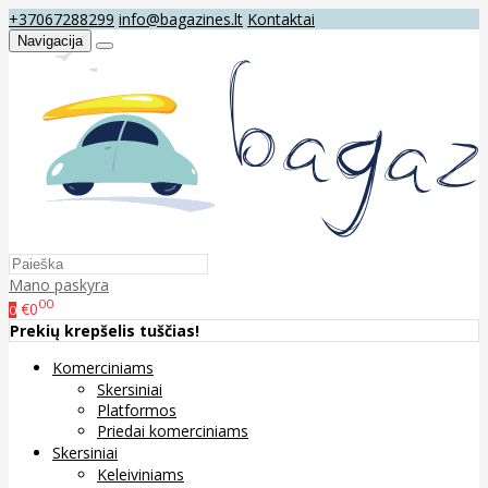
+37067288299
info@bagazines.lt
Kontaktai
Navigacija
Mano paskyra
00
€0
0
Prekių krepšelis tuščias!
Komerciniams
Skersiniai
Platformos
Priedai komerciniams
Skersiniai
Keleiviniams