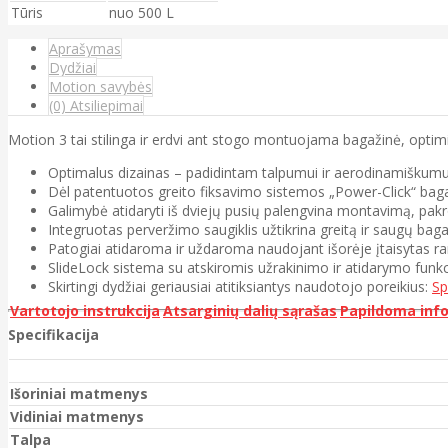
Tūris
nuo 500 L
Aprašymas
Dydžiai
Motion savybės
(0) Atsiliepimai
Motion 3 tai stilinga ir erdvi ant stogo montuojama bagažinė, opti
Optimalus dizainas – padidintam talpumui ir aerodinamiškumu
Dėl patentuotos greito fiksavimo sistemos „Power-Click“ bagažin
Galimybė atidaryti iš dviejų pusių palengvina montavimą, pakr
Integruotas perveržimo saugiklis užtikrina greitą ir saugų baga
Patogiai atidaroma ir uždaroma naudojant išorėje įtaisytas ra
SlideLock sistema su atskiromis užrakinimo ir atidarymo funkc
Skirtingi dydžiai geriausiai atitiksiantys naudotojo poreikius:
Sp
Vartotojo instrukcija
Atsarginių dalių sąrašas
Papildoma inf
Specifikacija
Išoriniai matmenys
Vidiniai matmenys
Talpa