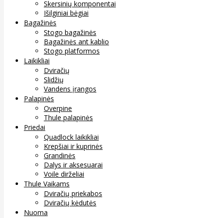
Skersinių komponentai
Išilginiai bėgiai
Bagažinės
Stogo bagažinės
Bagažinės ant kablio
Stogo platformos
Laikikliai
Dviračių
Slidžių
Vandens įrangos
Palapinės
Overpine
Thule palapinės
Priedai
Quadlock laikikliai
Krepšiai ir kuprinės
Grandinės
Dalys ir aksesuarai
Voile dirželiai
Thule Vaikams
Dviračių priekabos
Dviračių kėdutės
Nuoma