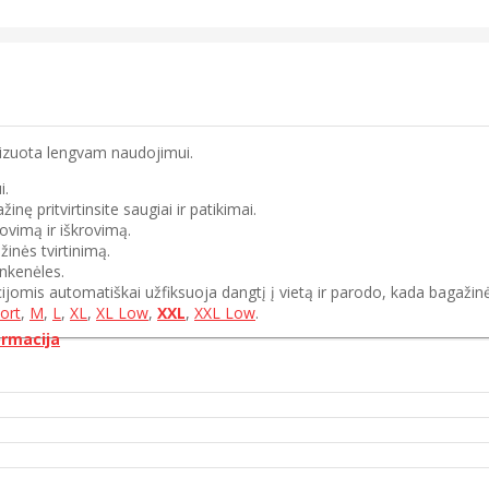
mizuota lengvam naudojimui.
i.
ę pritvirtinsite saugiai ir patikimai.
ovimą ir iškrovimą.
žinės tvirtinimą.
nkenėles.
ijomis automatiškai užfiksuoja dangtį į vietą ir parodo, kada bagažinė
ort
,
M
,
L
,
XL
,
XL Low
,
XXL
,
XXL Low
.
ormacija