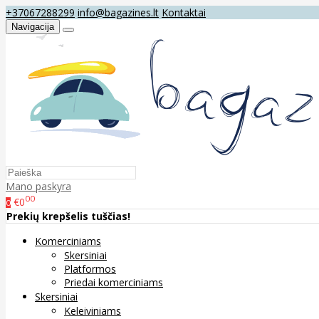
+37067288299
info@bagazines.lt
Kontaktai
Navigacija
Mano paskyra
00
€0
0
Prekių krepšelis tuščias!
Komerciniams
Skersiniai
Platformos
Priedai komerciniams
Skersiniai
Keleiviniams