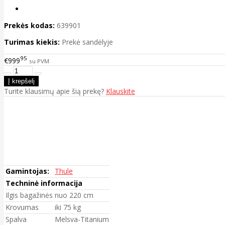
Prekės kodas:
639901
Turimas kiekis:
Prekė sandėlyje
95
€999
su PVM
Turite klausimų apie šią prekę?
Klauskite
Gamintojas:
Thule
Techninė informacija
Ilgis bagažinės
nuo 220 cm
Krovumas
iki 75 kg
Spalva
Melsva-Titanium