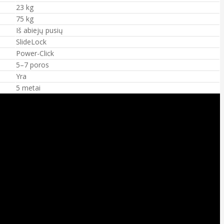
23 kg
75 kg
Iš abiejų pusių
SlideLock
Power-Click
5–7 poros
Yra
5 metai